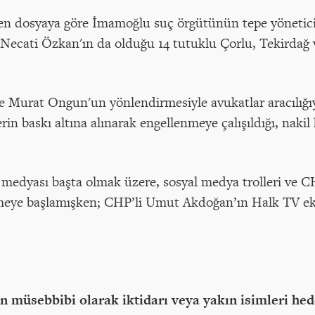
ülen dosyaya göre İmamoğlu suç örgütünün tepe yöneti
Necati Özkan'ın da olduğu 14 tutuklu Çorlu, Tekirdağ 
e Murat Ongun'un yönlendirmesiyle avukatlar aracılığıyl
erin baskı altına alınarak engellenmeye çalışıldığı, nakil
 medyası başta olmak üzere, sosyal medya trolleri ve C
rmeye başlamışken; CHP’li Umut Akdoğan’ın Halk TV ekr
in müsebbibi olarak iktidarı veya yakın isimleri h