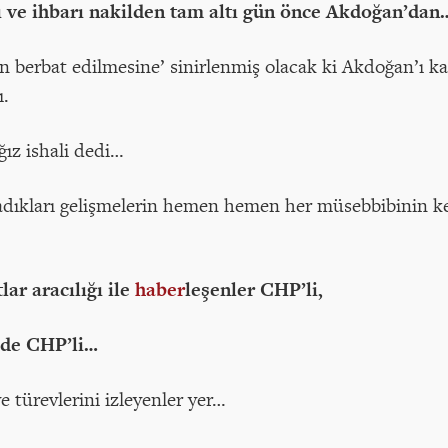
fı ve ihbarı nakilden tam altı gün önce Akdoğan’dan
in berbat edilmesine’ sinirlenmiş olacak ki Akdoğan’ı 
ı.
ız ishali dedi…
şadıkları gelişmelerin hemen hemen her müsebbibinin ke
ar aracılığı ile
haber
leşenler CHP’li,
n de CHP’li…
 türevlerini izleyenler yer…