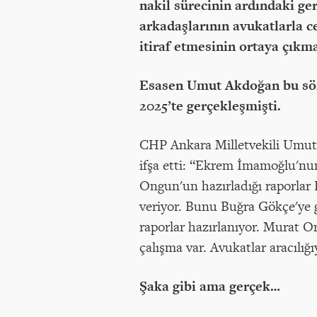
nakil sürecinin ardındaki g
arkadaşlarının avukatlarla ce
itiraf etmesinin ortaya çıkma
Esasen Umut Akdoğan bu sözle
2025’te gerçekleşmişti.
CHP Ankara Milletvekili Umut 
ifşa etti: “Ekrem İmamoğlu'nun 
Ongun'un hazırladığı raporlar 
veriyor. Bunu Buğra Gökçe'ye 
raporlar hazırlanıyor. Murat O
çalışma var. Avukatlar aracılığıy
Şaka gibi ama gerçek…