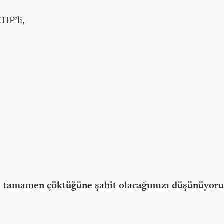
CHP’li,
nde tamamen çöktüğüne şahit olacağımızı düşünüyor