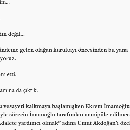
elim…
…
sim değil…
gündeme gelen olağan kurultayı öncesinden bu yana
iyoruz.
am etti.
ramına da çıktık.
u vesayeti kalkmaya başlamışken Ekrem İmamoğlu’n
ıyla sürecin İmamoğlu tarafından manipüle edilme
Adalete yardımcı olmak” adına Umut Akdoğan’ı özel