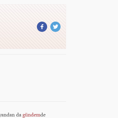
e yandan da
gündem
de