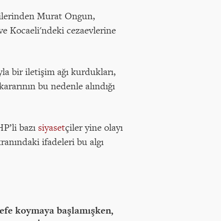
cilerinden Murat Ongun,
ve Kocaeli'ndeki cezaevlerine
a bir iletişim ağı kurdukları,
 kararının bu nedenle alındığı
HP’li bazı
siyaset
çiler yine olayı
anındaki ifadeleri bu algı
edefe koymaya başlamışken,