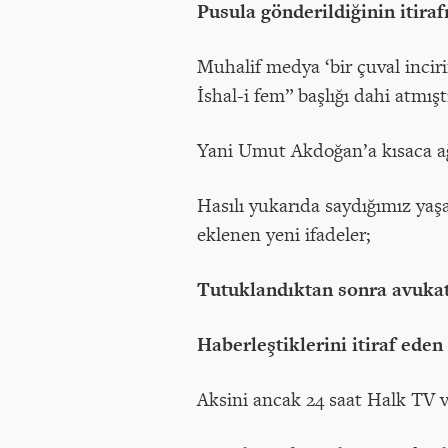
Pusula gönderildiğinin itira
Muhalif medya ‘bir çuval incir
İshal-i fem” başlığı dahi atmışt
Yani Umut Akdoğan’a kısaca ağ
Hasılı yukarıda saydığımız ya
eklenen yeni ifadeler;
Tutuklandıktan sonra avukatl
Haberleştiklerini itiraf ede
Aksini ancak 24 saat Halk TV ve