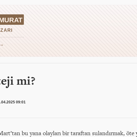
 MURAT
ZARI
 →
teji mi?
.04.2025 09:01
Mart’tan bu yana olayları bir taraftan sulandırmak, öt