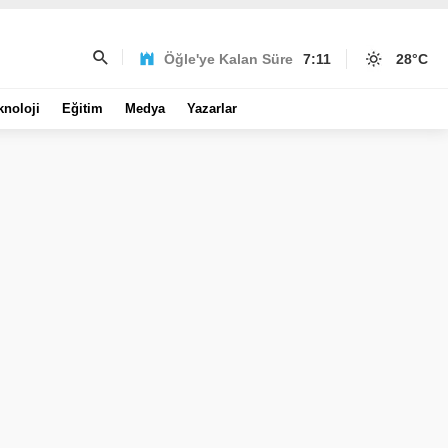
Öğle'ye Kalan Süre
7:11
28
°C
knoloji
Eğitim
Medya
Yazarlar