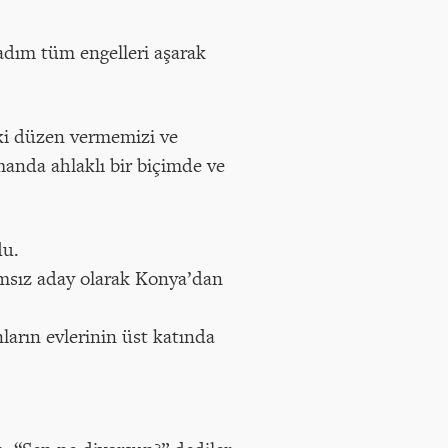
adım tüm engelleri aşarak
eki düzen vermemizi ve
manda ahlaklı bir biçimde ve
du.
ımsız aday olarak Konya’dan
arın evlerinin üst katında