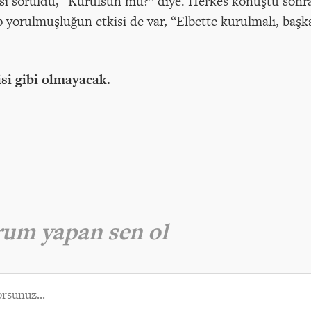
 soruldu, “Kurulsun mu?” diye. Herkes konuştu sonra,
p yorulmuşluğun etkisi de var, “Elbette kurulmalı, başk
si gibi olmayacak.
orum yapan sen ol