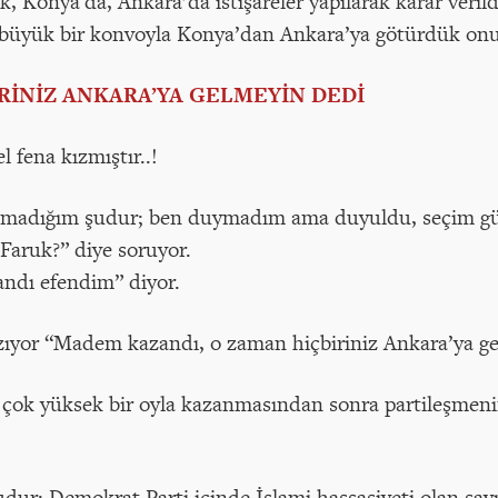
, Konya'da, Ankara’da istişareler yapılarak karar veril
 büyük bir konvoyla Konya’dan Ankara’ya götürdük onu
İRİNİZ ANKARA’YA GELMEYİN DEDİ
 fena kızmıştır..!
utmadığım şudur; ben duymadım ama duyuldu, seçim g
Faruk?” diye soruyor.
ndı efendim” diyor.
ıyor “Madem kazandı, o zaman hiçbiriniz Ankara’ya gelm
ı çok yüksek bir oyla kazanmasından sonra partileşmeni
dur: Demokrat Parti içinde İslami hassasiyeti olan sayıs