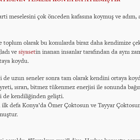
rti meselesini çok önceden kafasına koymuş ve adım, 
 de toplum olarak bu konularda biraz daha kendimize ç
ladı ve
siyaset
in inanan insanlar tarafından da aynı za
rtaya koydu.
i de uzun seneler sonra tam olarak kendini ortaya koy
reti, ısrarı, bitmez tükenmez enerjisi ile sonunda bağ
 de kendiliğinden gelişti.
ri ilk defa Konya’da Ömer Çoktosun ve Tayyar Çoktosunl
muştur.