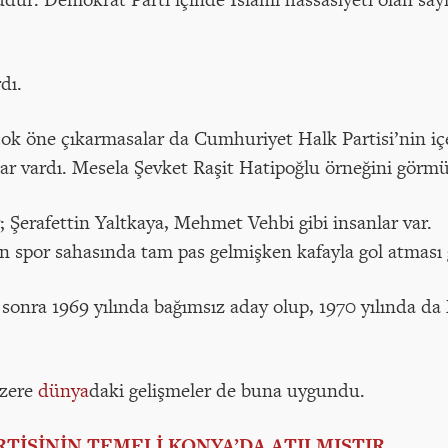
dı.
çok öne çıkarmasalar da Cumhuriyet Halk Partisi’nin iç
lar vardı. Mesela Şevket Raşit Hatipoğlu örneğini görm
 Şerafettin Yaltkaya, Mehmet Vehbi gibi insanlar var.
 spor sahasında tam pas gelmişken kafayla gol atması 
sonra 1969 yılında bağımsız aday olup, 1970 yılında da 
üzere
dünya
daki gelişmeler de buna uygundu.
RTİSİNİN TEMELİ KONYA’DA ATILMIŞTIR