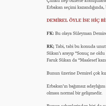
Çünkü hep bizlerle konuşularak
Erbakan seçimi kazandığında,
DEMİREL ÖYLE İSE HİÇ B
FK:
Bu olaya Süleyman Demirel
RK;
Tabi, tabi bu konuda un
Sükan’ı arayıp “Sonuç ne oldu 
Faruk Sükan da “Maalesef kaza
Bunun üzerine Demirel çok kız
Erbakan’ın bağımsız adaylığın
olması normal bir gelişmedir.
Bunun sebeplerinden biri de şu