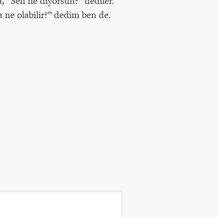
 “Sen ne diyorsun?” dediler.
a ne olabilir?” dedim ben de.