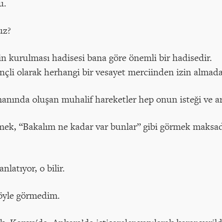
u.
nuz?
in kurulması hadisesi bana göre önemli bir hadisedir.
inçli olarak herhangi bir vesayet merciinden izin almada
ında oluşan muhalif hareketler hep onun isteği ve ar
ek, “Bakalım ne kadar var bunlar” gibi görmek maksadın
latıyor, o bilir.
öyle görmedim.