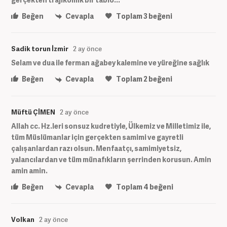
Beğen
Cevapla
Toplam
3
beğeni
Sadik torun İzmir
2 ay önce
Selam ve dua ile ferman ağabey kalemine ve yüreğine sağlık
Beğen
Cevapla
Toplam
2
beğeni
Müftü ÇİMEN
2 ay önce
Allah cc. Hz.leri sonsuz kudretiyle, Ülkemiz ve Milletimiz ile,
tüm Müslümanlar için gerçekten samimi ve gayretli
çalışanlardan razı olsun. Menfaatçı, samimiyetsiz,
yalancılardan ve tüm münafıkların şerrinden korusun. Amin
amin amin.
Beğen
Cevapla
Toplam
4
beğeni
Volkan
2 ay önce