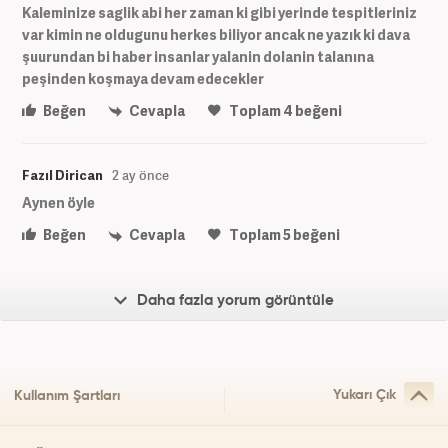
Kaleminize saglik abi her zaman ki gibi yerinde tespitleriniz
var kimin ne oldugunu herkes biliyor ancak ne yazık ki dava
şuurundan bi haber insanlar yalanin dolanin talanına
peşinden koşmaya devam edecekler
Beğen
Cevapla
Toplam
4
beğeni
Fazıl Dirican
2 ay önce
Aynen öyle
Beğen
Cevapla
Toplam
5
beğeni
Daha fazla yorum görüntüle
Yukarı Çık
Kullanım Şartları