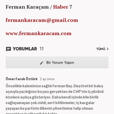
Ferman Karaçam /
Haber
7
fermankaracam@gmail.com
www.fermankaracam.com
11
YORUMLAR
TÜMÜ
Bir Yorum Yapın
Ömer Faruk Öztürk
2 ay önce
Öncelikle kaleminize sağlık Ferman Bey. Eleştirel bir bakış
açısıyla yazdığınız bu yazı gerçekten de CHP'nin iç yüzünü
bizelere açıkça gösteriyor. Daha kendi içinde bile birlik
sağlayamayan çok ciddi, sert bölünmeler, iç kavgalar
yaşayan bu partinin ülkenin yönetimine talip olması
gerçekten trajikomik bir tablo...