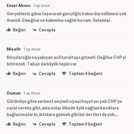
Enver Akıncı
1 ay önce
Gerçeklerin güne taşınarak gençliğin haberdar edilmesi çok
önemli. Emeğine ve kalemine sağlık hocam. Selamlar.
Beğen
Cevapla
Misafir
1 ay önce
Kılıçdaroğlu na yakışan acil kurultaya gitmeli. Değilse CHP yi
bitirecek. Taban da büyük tepki var
Beğen
Cevapla
Toplam
4
beğeni
Osman
1 ay önce
Görünüşe göre serbest seçimli siyasi hayat en çok CHP'ye
zarar vermiş gibi, ama onlar ülkede öyle sağlam kazıklara
bağlanmışlar ki, iktidara gelmek gibi bir dertleri de yok...
Beğen
Cevapla
Toplam
9
beğeni