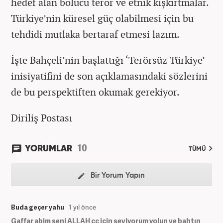
hedef alan bölücü terör ve etnik kışkırtmalar.
Türkiye’nin küresel güç olabilmesi için bu
tehdidi mutlaka bertaraf etmesi lazım.
İşte Bahçeli’nin başlattığı ‘Terörsüz Türkiye’
inisiyatifini de son açıklamasındaki sözlerini
de bu perspektiften okumak gerekiyor.
Diriliş Postası
10
YORUMLAR
TÜMÜ
Bir Yorum Yapın
Buda geçer yahu
1 yıl önce
Gaffar abim seni ALLAH cc için seviyorum yolun ve bahtın