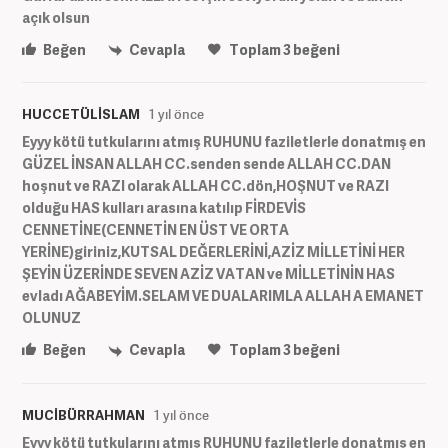
açık olsun
Beğen
Cevapla
Toplam
3
beğeni
HUCCETÜLİSLAM
1 yıl önce
Eyyy kötü tutkularını atmış RUHUNU faziletlerle donatmış en
GÜZEL İNSAN ALLAH CC.senden sende ALLAH CC.DAN
hoşnut ve RAZI olarak ALLAH CC.dön,HOŞNUT ve RAZI
olduğu HAS kulları arasına katılıp FİRDEVİS
CENNETİNE(CENNETİN EN ÜST VE ORTA
YERİNE)giriniz,KUTSAL DEĞERLERİNİ,AZİZ MİLLETİNİ HER
ŞEYİN ÜZERİNDE SEVEN AZİZ VATAN ve MİLLETİNİN HAS
evladı AĞABEYİM.SELAM VE DUALARIMLA ALLAH A EMANET
OLUNUZ
Beğen
Cevapla
Toplam
3
beğeni
MUCİBÜRRAHMAN
1 yıl önce
Eyyy kötü tutkularını atmış RUHUNU faziletlerle donatmış en