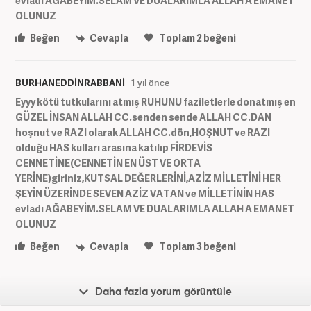
evladı AĞABEYİM.SELAM VE DUALARIMLA ALLAH A EMANET
OLUNUZ
Beğen
Cevapla
Toplam
2
beğeni
BURHANEDDİNRABBANİ
1 yıl önce
Eyyy kötü tutkularını atmış RUHUNU faziletlerle donatmış en
GÜZEL İNSAN ALLAH CC.senden sende ALLAH CC.DAN
hoşnut ve RAZI olarak ALLAH CC.dön,HOŞNUT ve RAZI
olduğu HAS kulları arasına katılıp FİRDEVİS
CENNETİNE(CENNETİN EN ÜST VE ORTA
YERİNE)giriniz,KUTSAL DEĞERLERİNİ,AZİZ MİLLETİNİ HER
ŞEYİN ÜZERİNDE SEVEN AZİZ VATAN ve MİLLETİNİN HAS
evladı AĞABEYİM.SELAM VE DUALARIMLA ALLAH A EMANET
OLUNUZ
Beğen
Cevapla
Toplam
3
beğeni
Daha fazla yorum görüntüle