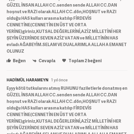
GÜZEL İNSAN ALLAH CC.senden sende ALLAH CC.DAN
hoşnut ve RAZI olarak ALLAH CC.dön,HOŞNUT ve RAZI
olduğu HAS kulları arasına katılıp FİRDEVİS
CENNETİNE(CENNETİN EN ÜST VE ORTA
YERİNE)giriniz,KUTSAL DEĞERLERİNİ,AZİZ MİLLETİNİ HER
ŞEYİN ÜZERİNDE SEVEN AZİZ VATAN ve MİLLETİNİN HAS
evladı AĞABEYİM.SELAM VE DUALARIMLA ALLAH A EMANET
OLUNUZ
Beğen
Cevapla
Toplam
2
beğeni
HADİMÜL HARAMEYN
1 yıl önce
Eyyy kötü tutkularını atmış RUHUNU faziletlerle donatmış en
GÜZEL İNSAN ALLAH CC.senden sende ALLAH CC.DAN
hoşnut ve RAZI olarak ALLAH CC.dön,HOŞNUT ve RAZI
olduğu HAS kulları arasına katılıp FİRDEVİS
CENNETİNE(CENNETİN EN ÜST VE ORTA
YERİNE)giriniz,KUTSAL DEĞERLERİNİ,AZİZ MİLLETİNİ HER
ŞEYİN ÜZERİNDE SEVEN AZİZ VATAN ve MİLLETİNİN HAS