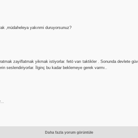
parak ,müdaheleya yakınmi duruyorsunuz?
ipratmak zayiflatmak yikmak istiyorlar. fetö varı taktikler . Sonunda devlete g
erin seslendiriyorlar. İlginç bu kadar beklemeye gerek varmı..
...
Daha fazla yorum görüntüle