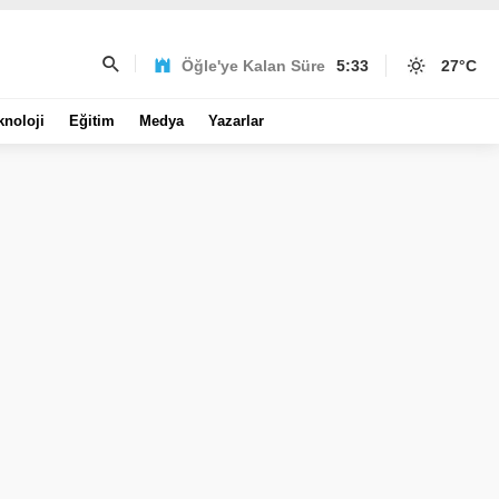
Öğle'ye Kalan Süre
5:33
27
°C
knoloji
Eğitim
Medya
Yazarlar