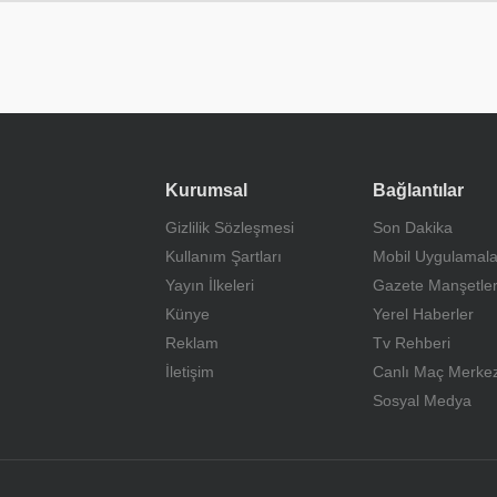
Kurumsal
Bağlantılar
Gizlilik Sözleşmesi
Son Dakika
Kullanım Şartları
Mobil Uygulamala
Yayın İlkeleri
Gazete Manşetler
Künye
Yerel Haberler
Reklam
Tv Rehberi
İletişim
Canlı Maç Merkez
Sosyal Medya