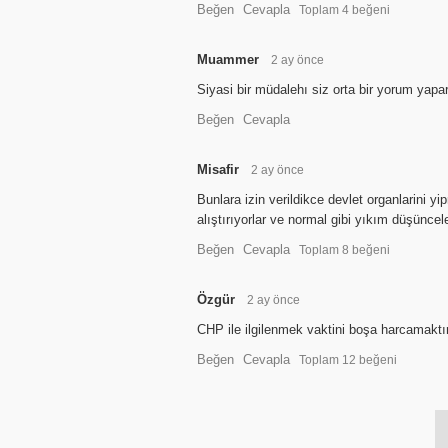
Beğen
Cevapla
Toplam
4
beğeni
Muammer
2 ay önce
Siyasi bir müdalehı siz orta bir yorum ya
Beğen
Cevapla
Misafir
2 ay önce
Bunlara izin verildikce devlet organlarini y
alıştırıyorlar ve normal gibi yıkım düşüncel
Beğen
Cevapla
Toplam
8
beğeni
Özgür
2 ay önce
CHP ile ilgilenmek vaktini boşa harcamaktır
Beğen
Cevapla
Toplam
12
beğeni