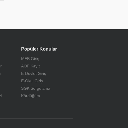
Popüler Konular
MEB Giriş
r
AÖF Kayıt
i
E-Devlet Giriş
E-Okul Giriş
SGK Sorgulama
i
Kördüğüm