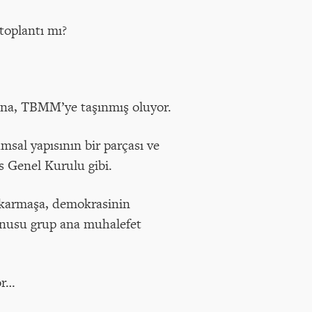
toplantı mı?
nına, TBMM’ye taşınmış oluyor.
msal yapısının bir parçası ve
is Genel Kurulu gibi.
r karmaşa, demokrasinin
konusu grup ana muhalefet
or…