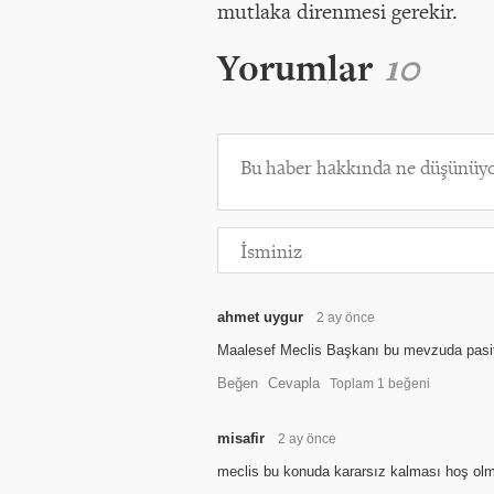
mutlaka direnmesi gerekir.
Yorumlar
10
ahmet uygur
2 ay önce
Maalesef Meclis Başkanı bu mevzuda pasif 
Beğen
Cevapla
Toplam
1
beğeni
misafir
2 ay önce
meclis bu konuda kararsız kalması hoş olm