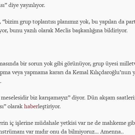
sı” diye yayınlıyor.
bizim grup toplantısı planımız yok, bu yapılan da part
or, bunu yazılı olarak Meclis başkanlığına bildiriyor.
asında bir sorun yok gibi görünüyor, grup üyesi milletve
yapma veya yapmama kararı da Kemal Kılıçdaroğlu’nun y
.
 meselesidir biz karışamayız” diyor. Dün akşam saatle
sı” olarak
haber
leştiriyor.
rin iç işlerine müdahale yetkisi var ne de mahkeme gi
 enstrümanı var mıdır onu da bilmiyoruz… Amenna..