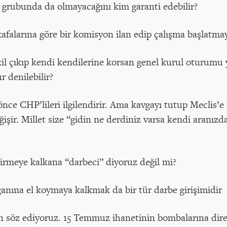
 grubunda da olmayacağını kim garanti edebilir?
 kafalarına göre bir komisyon ilan edip çalışma başlatma
kil çıkıp kendi kendilerine korsan genel kurul oturumu
r denilebilir?
önce CHP’lileri ilgilendirir. Ama kavgayı tutup Meclis’e
ğişir. Millet size “gidin ne derdiniz varsa kendi aranızd
.
irmeye kalkana “darbeci” diyoruz değil mi?
rganına el koymaya kalkmak da bir tür darbe girişimidir
en söz ediyoruz. 15 Temmuz ihanetinin bombalarına dir