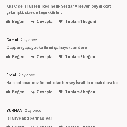
KKTC de israil tehlikesine ilk Serdar Arseven bey dikkat
çekmişti; size de teşekkürler.
Beğen
Cevapla
Toplam
1
beğeni
Camal
2 ay önce
Cappar; yapay zeka ile mi çalışıyorsun dore
Beğen
Cevapla
Toplam
2
beğeni
Erdal
2 ay önce
Hala anlamadınız önemli olan herşey İsrail'in olmalı dava bu
Beğen
Cevapla
Toplam
5
beğeni
BURHAN
2 ay önce
israil ve abd parmagı var