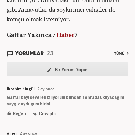
gibi Arnavutlar da soykırımcı vahşiler ile
komşu olmak istemiyor.
Gaffar Yakınca /
Haber
7
23
YORUMLAR
TÜMÜ
Bir Yorum Yapın
İbrahim bingül
2 ay önce
Gaffar beyi severek izliyorum bundan sonrada ukuyacagım
saygı duydugum birisi
Beğen
Cevapla
ömer
2 ay önce