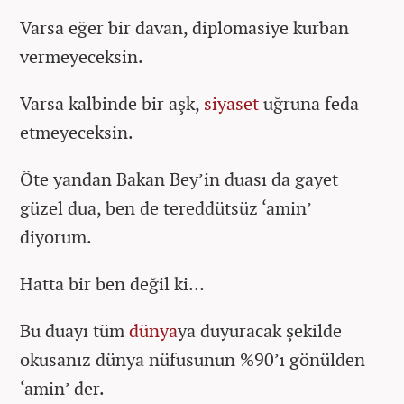
Varsa eğer bir davan, diplomasiye kurban
vermeyeceksin.
Varsa kalbinde bir aşk,
siyaset
uğruna feda
etmeyeceksin.
Öte yandan Bakan Bey’in duası da gayet
güzel dua, ben de tereddütsüz ‘amin’
diyorum.
Hatta bir ben değil ki…
Bu duayı tüm
dünya
ya duyuracak şekilde
okusanız dünya nüfusunun %90’ı gönülden
‘amin’ der.