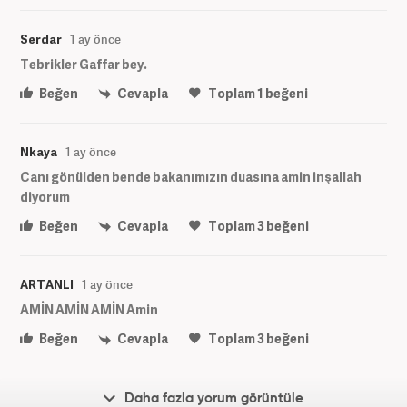
Serdar
1 ay önce
Tebrikler Gaffar bey.
Beğen
Cevapla
Toplam
1
beğeni
Nkaya
1 ay önce
Canı gönülden bende bakanımızın duasına amin inşallah
diyorum
Beğen
Cevapla
Toplam
3
beğeni
ARTANLI
1 ay önce
AMİN AMİN AMİN Amin
Beğen
Cevapla
Toplam
3
beğeni
Daha fazla yorum görüntüle