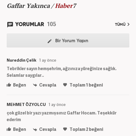
Gaffar Yakınca /
Haber
7
105
YORUMLAR
TÜMÜ
Bir Yorum Yapın
Nureddin Çelik
1 ay önce
Tebrikler sayın hemşehrim, ağzınıza yüreğinize sağlık.
Selamlar saygılar..
Beğen
Cevapla
Toplam
1
beğeni
MEHMET ÖZYOLCU
1 ay önce
çok güzel bir yazı yazmışsınız Gaffar Hocam. Teşekkür
ederim
Beğen
Cevapla
Toplam
2
beğeni