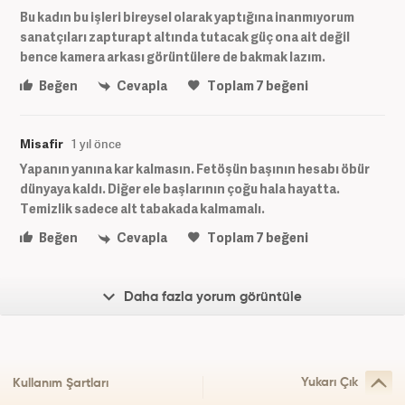
Bu kadın bu işleri bireysel olarak yaptığına inanmıyorum
sanatçıları zapturapt altında tutacak güç ona ait değil
bence kamera arkası görüntülere de bakmak lazım.
Beğen
Cevapla
Toplam
7
beğeni
Misafir
1 yıl önce
Yapanın yanına kar kalmasın. Fetöşün başının hesabı öbür
dünyaya kaldı. Diğer ele başlarının çoğu hala hayatta.
Temizlik sadece alt tabakada kalmamalı.
Beğen
Cevapla
Toplam
7
beğeni
Daha fazla yorum görüntüle
Yukarı Çık
Kullanım Şartları