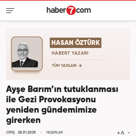
HASAN ÖZTÜRK
HABER7 YAZARI
TÜM YAZILARI
Ayşe Barım’ın tutuklanması
ile Gezi Provokasyonu
yeniden gündemimize
girerken
GİRİŞ
28.01.2025
YAZARLAR