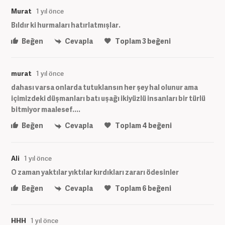
Murat
1 yıl önce
Bıldır ki hurmaları hatırlatmışlar.
Beğen
Cevapla
Toplam
3
beğeni
murat
1 yıl önce
dahası varsa onlarda tutuklansın her şey hal olunur ama
içimizdeki düşmanları batı uşağı ikiyüzlü insanları bir türlü
bitmiyor maalesef....
Beğen
Cevapla
Toplam
4
beğeni
Ali
1 yıl önce
O zaman yaktılar yıktılar kırdıkları zararı ödesinler
Beğen
Cevapla
Toplam
6
beğeni
HHH
1 yıl önce