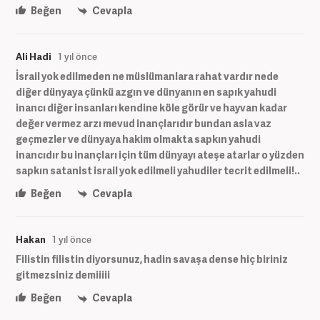
Beğen
Cevapla
Ali Hadi
1 yıl önce
İsrail yok edilmeden ne müslümanlara rahat vardır nede
diğer dünyaya çünkü azgın ve dünyanın en sapık yahudi
inancı diğer insanları kendine köle görür ve hayvan kadar
değer vermez arzı mevud inançlarıdır bundan asla vaz
geçmezler ve dünyaya hakim olmakta sapkın yahudi
inancıdır bu inançları için tüm dünyayı ateşe atarlar o yüzden
sapkın satanist israil yok edilmeli yahudiler tecrit edilmeli!..
Beğen
Cevapla
Hakan
1 yıl önce
Filistin filistin diyorsunuz, hadin savaşa dense hiç biriniz
gitmezsiniz demiiiii
Beğen
Cevapla