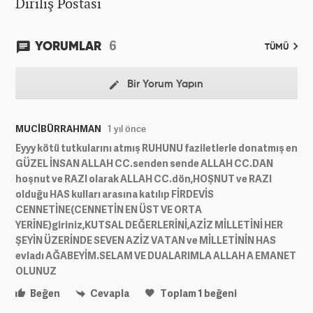
Diriliş Postası
6
YORUMLAR
TÜMÜ
Bir Yorum Yapın
MUCİBÜRRAHMAN
1 yıl önce
Eyyy kötü tutkularını atmış RUHUNU faziletlerle donatmış en
GÜZEL İNSAN ALLAH CC.senden sende ALLAH CC.DAN
hoşnut ve RAZI olarak ALLAH CC.dön,HOŞNUT ve RAZI
olduğu HAS kulları arasına katılıp FİRDEVİS
CENNETİNE(CENNETİN EN ÜST VE ORTA
YERİNE)giriniz,KUTSAL DEĞERLERİNİ,AZİZ MİLLETİNİ HER
ŞEYİN ÜZERİNDE SEVEN AZİZ VATAN ve MİLLETİNİN HAS
evladı AĞABEYİM.SELAM VE DUALARIMLA ALLAH A EMANET
OLUNUZ
Beğen
Cevapla
Toplam
1
beğeni