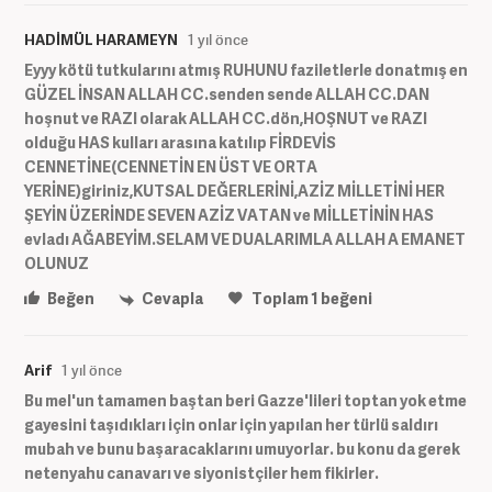
HADİMÜL HARAMEYN
1 yıl önce
Eyyy kötü tutkularını atmış RUHUNU faziletlerle donatmış en
GÜZEL İNSAN ALLAH CC.senden sende ALLAH CC.DAN
hoşnut ve RAZI olarak ALLAH CC.dön,HOŞNUT ve RAZI
olduğu HAS kulları arasına katılıp FİRDEVİS
CENNETİNE(CENNETİN EN ÜST VE ORTA
YERİNE)giriniz,KUTSAL DEĞERLERİNİ,AZİZ MİLLETİNİ HER
ŞEYİN ÜZERİNDE SEVEN AZİZ VATAN ve MİLLETİNİN HAS
evladı AĞABEYİM.SELAM VE DUALARIMLA ALLAH A EMANET
OLUNUZ
Beğen
Cevapla
Toplam
1
beğeni
Arif
1 yıl önce
Bu mel'un tamamen baştan beri Gazze'lileri toptan yok etme
gayesini taşıdıkları için onlar için yapılan her türlü saldırı
mubah ve bunu başaracaklarını umuyorlar. bu konu da gerek
netenyahu canavarı ve siyonistçiler hem fikirler.