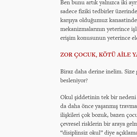
Ben bunu artık yalnızca iki ayr
sadece fiziki tedbirler üzerind
karşıya olduğumuz kanaatindey
mekanizmalarının yeterince işl
erişim konusunun yeterince el
ZOR ÇOCUK, KÖTÜ AİLE YA
Biraz daha derine inelim. Size
besleniyor?
Okul şiddetinin tek bir neden
da daha önce yaşanmış travmala
ilişkileri çok bozuk, bazen çoc
çevresel risklerin bir araya ge
“disiplinsiz okul” diye açıkl