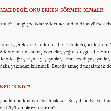
MAK DEĞİL ONU ERKEN GÖRMEK OLMALI!
sunuz? Hangi çocuklar şiddet açısından daha yüksek ris
lanmak gerekiyor. Çünkü tek bir “tehlikeli çocuk profil
şiddete maruz kalmış çocuklar, yoğun duygusal sıkıntı y
 içinde ağır çatışma yaşayanlar, akran reddi yaşayanlar
r daha yakından izlenmeli. Burada amaç damgalamak deği
 NERESİNDE?
şmadan bu konuyu ele almak zor. Sosyal medya ve dijita
a da büyüten bir rolü var mı?