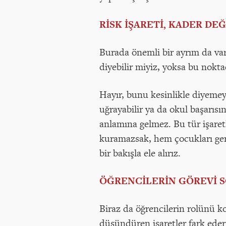
RİSK İŞARETİ, KADER DEĞ
Burada önemli bir ayrım da var 
diyebilir miyiz, yoksa bu nokta
Hayır, bunu kesinlikle diyemeyiz
uğrayabilir ya da okul başarıs
anlamına gelmez. Bu tür işaret
kuramazsak, hem çocukları gere
bir bakışla ele alırız.
ÖĞRENCİLERİN GÖREVİ 
Biraz da öğrencilerin rolünü ko
düşündüren işaretler fark eder