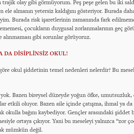
ı trajik olay gibi görmüyorum. Peş peşe gelen bu iki sald
en ele almanın yetersiz kaldığını gösteriyor. Burada dah
im. Burada risk işaretlerinin zamanında fark edilmem
ememesi, çocukların duygusal zorlanmalarının geç görül
e alınmaması gibi sorunlar görüyoruz.
 DA DİSİPLİNSİZ OKUL!
 göre okul şiddetinin temel nedenleri nelerdir? Bu mese
i yok. Bazen bireysel düzeyde yoğun öfke, umutsuzluk,
r etkili oluyor. Bazen aile içinde çatışma, ihmal ya da
uk okulla bağını kaybediyor. Gençler arasındaki şiddet bi
lmesiyle ortaya çıkıyor. Yani bu meseleyi yalnızca “zor ç
amak mümkün değil.