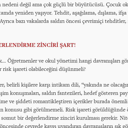
 nedeni değil ama çok güçlü bir büyütücüsü. Çocuk ok
ortamda yeniden yaşıyor. Tehdit, aşağılama, dışlama, ifşa
Ayrıca bazı vakalarda saldırı öncesi çevrimiçi tehditler,
ERLENDİRME ZİNCİRİ ŞART!
sek… Öğretmenler ve okul yönetimi hangi davranışları 
ir risk işareti olabileceğini düşünmeli?
, belirli kişilere karşı intikam dili, “yakında ne olacağı
rişim konuşmaları, saldırı fantezileri, hedef gösteren pay
ilme ve şiddeti romantikleştiren içerikler burada önemli 
lin konusu gibi görülmemeli. Risk işareti görüldüğünde 
e somut bir değerlendirme zinciri kurulması gerekir. N
ı öncesinde çevrede kaygı uyandıran davranışların sık g