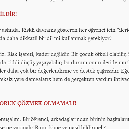
İLDİR!
aslında. Riskli davranış gösteren her öğrenci için “ile
da daha dikkatli bir dil mi kullanmak gerekiyor?
. Risk işareti, kader değildir. Bir çocuk öfkeli olabilir, 
ında ciddi düşüş yaşayabilir; bu durum onun ileride mut
ler daha çok bir değerlendirme ve destek çağrısıdır. Eğ
ksiz yere damgalarız hem de gerçekten yardım ihtiyacı
SORUN ÇÖZMEK OLMAMALI!
nuşalım. Bir öğrenci, arkadaşlarından birinin başkaların
se ne yapmalı? Bunu kime ve nasıl bildirmeli?