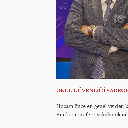
OKUL GÜVENLİĞİ SADECE 
Hocam önce en genel yerden ba
Bunları münferit vakalar olara