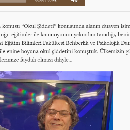
00:00
/
05:42
 konusu “Okul Şiddeti” konusunda alanın duayen isiml
lduğu eğitimler ile kamuoyunun yakından tanıdığı, beni
i Eğitim Bilimleri Fakültesi Rehberlik ve Psikolojik 
e enine boyuna okul şiddetini konuştuk. Ülkemizin güze
lerimize faydalı olması diliyle…