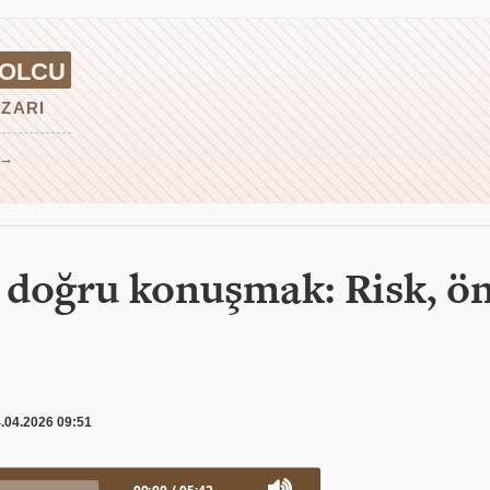
YOLCU
ZARI
 →
i doğru konuşmak: Risk, ö
.04.2026 09:51