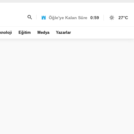
Öğle'ye Kalan Süre
0:59
27
°C
knoloji
Eğitim
Medya
Yazarlar