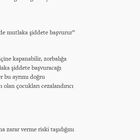
ride mutlaka şiddete başvurur”
içine kapanabilir, zorbalığa
laka şiddete başvuracağı
er bu ayrımı doğru
 olan çocukları cezalandırıcı
a zarar verme riski taşıdığını