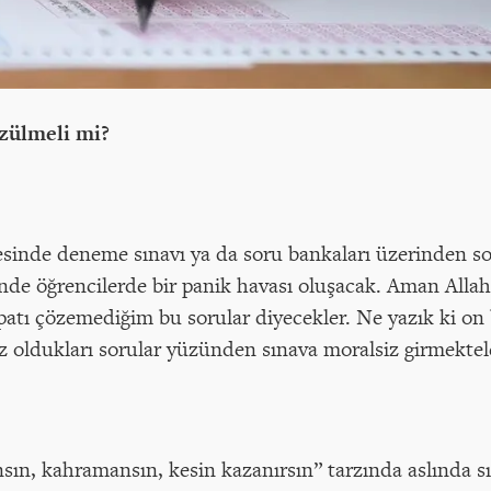
zülmeli mi?
sinde deneme sınavı ya da soru bankaları üzerinden s
nde öğrencilerde bir panik havası oluşacak. Aman Allah
tı çözemediğim bu sorular diyecekler. Ne yazık ki on b
ız oldukları sorular yüzünden sınava moralsiz girmektel
nsın, kahramansın, kesin kazanırsın” tarzında aslında s