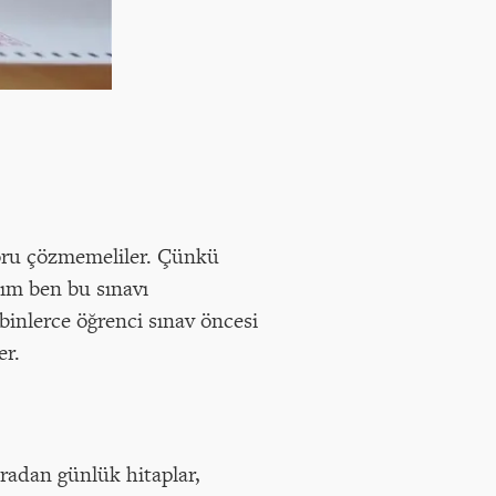
oru çözmemeliler. Çünkü
ım ben bu sınavı
inlerce öğrenci sınav öncesi
er.
ıradan günlük hitaplar,