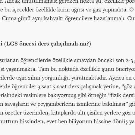
rlar. Ancak unutulmaması gereken nokta şu, özellikle po
e bu içecekler özellikle karın ağrısı ve gaz yapmakta. 
 Cuma günü aynı kahvaltı öğrencilere hazırlanmalı. Cum
 (LGS öncesi ders çalışılmalı mı?)
zırlanan öğrencilerde özellikle sınavdan önceki son 2-
issi yaşanmakta. Tam bu noktada özellikle şunu öneriyo
ilerde aşırı zihin yorgunluğu yaratmaktadır. Ayrıca en
rde öğrenciler 3 saat 5 saat ders çalışmak yerine, “göz
risindeki resimlere bakıyormuş gibi örneğin “fizik ders
n savaşların ve peygamberlerin isimlerine bakılması” gib
an özetler üzerinden, kitaplarda altı çizilen yerlere göz
nuttum hissinden, evet ben biliyorum hissine dönüş ya