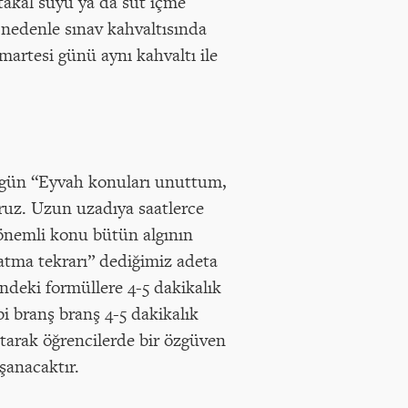
rtakal suyu ya da süt içme
O nedenle sınav kahvaltısında
artesi günü aynı kahvaltı ile
3 gün “Eyvah konuları unuttum,
ruz. Uzun uzadıya saatlerce
 önemli konu bütün algının
 atma tekrarı” dediğimiz adeta
indeki formüllere 4-5 dakikalık
i branş branş 4-5 dakikalık
 atarak öğrencilerde bir özgüven
şanacaktır.