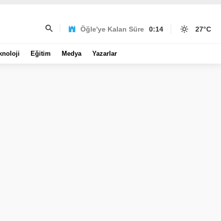
Öğle'ye Kalan Süre
0:14
27
°C
knoloji
Eğitim
Medya
Yazarlar