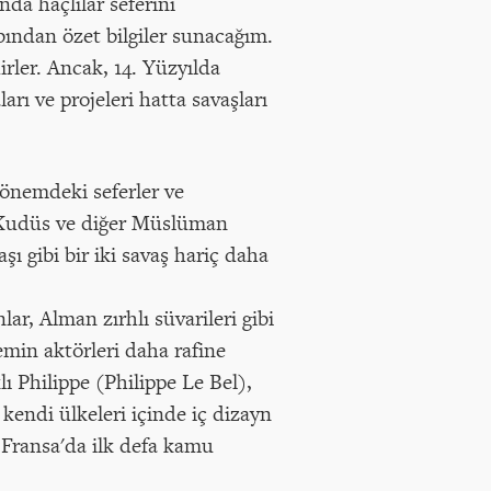
da haçlılar seferini
tabından özet bilgiler sunacağım.
irler. Ancak, 14. Yüzyılda
rı ve projeleri hatta savaşları
önemdeki seferler ve
ar Kudüs ve diğer Müslüman
şı gibi bir iki savaş hariç daha
ar, Alman zırhlı süvarileri gibi
nemin aktörleri daha rafine
lı Philippe (Philippe Le Bel),
kendi ülkeleri içinde iç dizayn
 Fransa'da ilk defa kamu