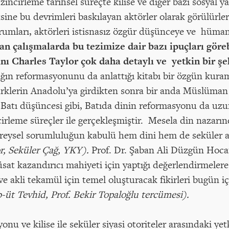
zincirleme tarihsel süreçte kilise ve diğer bazı sosyal y
sine bu devrimleri baskılayan aktörler olarak görülürl
urumları, aktörleri istisnasız özgür düşünceye ve hüm
an çalışmalarda bu tezimize dair bazı ipuçları gör
rını Charles Taylor çok daha detaylı ve yetkin bir ş
ın reformasyonunu da anlattığı kitabı bir özgün kuram 
Türklerin Anadolu’ya girdikten sonra bir anda Müslüman 
i Batı düşüncesi gibi, Batıda dinin reformasyonu da uz
cirleme süreçler ile gerçekleşmiştir. Mesela din nazarı
ireysel sorumluluğun kabulü hem dini hem de seküler 
r, Seküler Çağ, YKY).
Prof. Dr. Şaban Ali Düzgün Hoc
vüsat kazandırıcı mahiyeti için yaptığı değerlendirmeler
akli tekamül için temel oluşturacak fikirleri bugün iç
b-üt Tevhid, Prof. Bekir Topaloğlu tercümesi).
onu ve kilise ile seküler siyasi otoriteler arasındaki ye