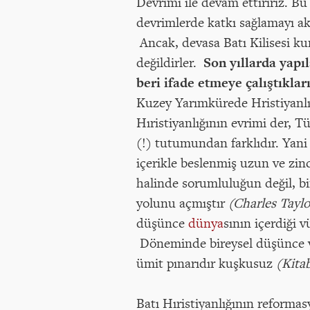
Devrimi ile devam ettiririz. Bu 
devrimlerde katkı sağlamayı ak
Ancak, devasa Batı Kilisesi k
değildirler.
Son yıllarda yapıl
beri ifade etmeye çalıştıkla
Kuzey Yarımkürede Hristiyanlığ
Hıristiyanlığının evrimi der, 
(!) tutumundan farklıdır. Yan
içerikle beslenmiş uzun ve zin
halinde sorumluluğun değil, b
yolunu açmıştır
(Charles Taylo
düşünce
dünya
sının içerdiği 
Döneminde bireysel düşünce ve 
ümit pınarıdır kuşkusuz
(Kita
Batı Hıristiyanlığının reformasy