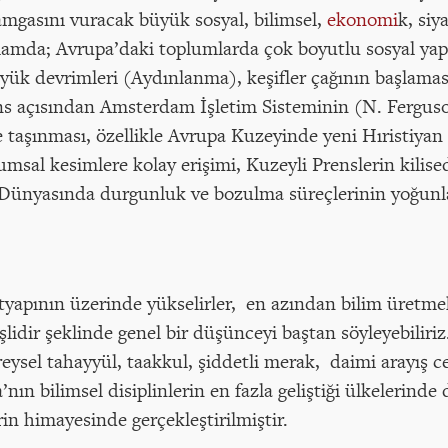
damgasını vuracak büyük sosyal, bilimsel,
ekonomi
k, siy
ğlamda; Avrupa’daki toplumlarda çok boyutlu sosyal yapı
büyük devrimleri (Aydınlanma), keşifler çağının başlama
ans açısından Amsterdam İşletim Sisteminin (N. Ferguson
e taşınması, özellikle Avrupa Kuzeyinde yeni Hıristiya
umsal kesimlere kolay erişimi, Kuzeyli Prenslerin kilis
 Dünyasında durgunluk ve bozulma süreçlerinin yoğunlaş
 altyapının üzerinde yükselirler, en azından bilim üretmek
rişlidir şeklinde genel bir düşünceyi baştan söyleyebiliri
eysel tahayyül, taakkul, şiddetli merak, daimi arayış ce
nın bilimsel disiplinlerin en fazla geliştiği ülkelerinde d
rin himayesinde gerçekleştirilmiştir.