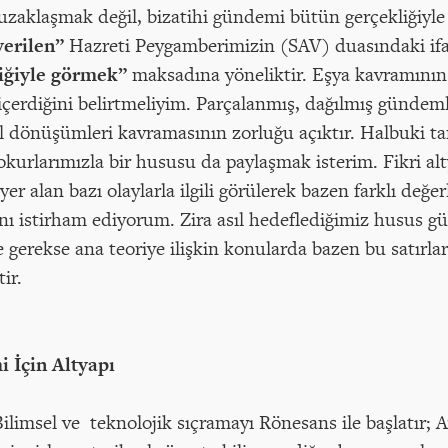
klaşmak değil, bizatihi gündemi bütün gerçekliğiyle 
verilen”
Hazreti Peygamberimizin (SAV) duasındaki if
liğiyle görmek”
maksadına yöneliktir. Eşya kavramının 
 içerdiğini belirtmeliyim. Parçalanmış, dağılmış gündem
al dönüşümleri kavramasının zorluğu açıktır. Halbuki t
urlarımızla bir hususu da paylaşmak isterim. Fikri al
r alan bazı olaylarla ilgili görülerek bazen farklı değer
ı istirham ediyorum. Zira asıl hedeflediğimiz husus gün
gerekse ana teoriye ilişkin konularda bazen bu satırların
ir.
 İçin Altyapı
Bilimsel ve teknolojik sıçramayı Rönesans ile başlatır;