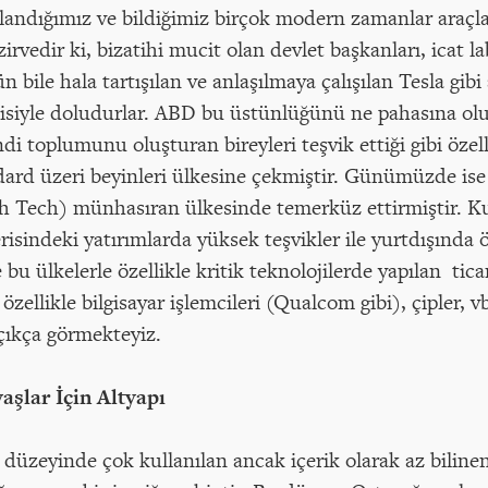
landığımız ve bildiğimiz birçok modern zamanlar araçl
r zirvedir ki, bizatihi mucit olan devlet başkanları, icat 
 bile hala tartışılan ve anlaşılmaya çalışılan Tesla gib
erjisiyle doludurlar. ABD bu üstünlüğünü ne pahasına ol
ndi toplumunu oluşturan bireyleri teşvik ettiği gibi öze
rd üzeri beyinleri ülkesine çekmiştir. Günümüzde ise 
gh Tech) münhasıran ülkesinde temerküz ettirmiştir. Kull
isindeki yatırımlarda yüksek teşvikler ile yurtdışında 
 bu ülkelerle özellikle kritik teknolojilerde yapılan ticar
zellikle bilgisayar işlemcileri (Qualcom gibi), çipler, v
çıkça görmekteyiz.
aşlar İçin Altyapı
düzeyinde çok kullanılan ancak içerik olarak az biline