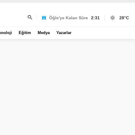
Öğle'ye Kalan Süre
2:31
28
°C
knoloji
Eğitim
Medya
Yazarlar