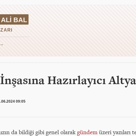
ALI BAL
ZARI
 →
İnşasına Hazırlayıcı Alty
.06.2024 09:05
zın da bildiği gibi genel olarak
gündem
üzeri yazıları t