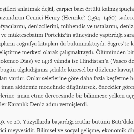
ifleri anlatmak değil, çarpıcı bazı örtülü kalmış ipuçl
kazandıran Gemici Henry (Henrike) (1394- 1460) sadece P
acılarını, denizcilerini, mühendis ve ustalarını, deniz 
 ve müktesebatını Portekiz’in güneyinde yaptırdığı sara
pların coğrafya kitapları da bulunmaktaydı. Sagres’te 
eliştirme merkezi olarak çalışmaktaydı. Ölümünden bir 
olomeo Dias) ve 1498 yılında ise Hindistan’a (Vasco d
ugün algıladığımız şekilde küresel bir düzleme kavuşt
kları vardır: Onlar seleflerine göre daha fazla keşfetme 
im iman akidemiz modelinde düşünürsek, öncekiler görece
yelerine iman etme derecesinde bir bilinmeze yelken aç
er Karanlık Deniz adını vermişlerdi.
. ve 20. Yüzyıllarda başardığı icatlar bütünü Batı’dak
ici meyvesidir. Bilimsel ve sosyal gelişme, ekonomik di