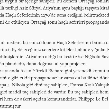
ğa uygun bir içeriğe sahiptir. Bu dönem Ortaçağ sonların
llı tarihçi Aziz Süryal Atiya'nın aynı başlığı taşıyan ki
la Haçlı Seferlerinin 1270'de sona erdiğini belirtmekted
 de etkileyen Ortaçağ sonu haçlı seferleri propagandala
i nedeni, bu ikinci dönem Haçlı Seferlerinin birinci d
irinci diyebileceğimiz seferlere kitleler halinde yığınl
dilmişlerdir. Atiya’nın aldığı bu kesitte ise Niğbolu Sava
ön plandadır, daha doğrusu altyapı projeleri…
r arasında Aslan Yürekli Richard gibi yetenekli komutanl
'ermite gibi etkili propagandacılar varsa da bu ikinci dö
a 4. Nikola gibi dini taç sahipleri, Fransa Kralı Yakışık
ibi maddi taç sahipleri de vardır. Bu taç sahipleri hem 
eri hem de askeri açıdan komutandırlar. Philippe Le Bel
uşturmuştur.