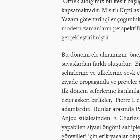
Örnek aldığımız bu kesit başlı
kapsamaktadır. Mısırlı Kıpti ası
Yazara göre tarihçiler çoğunluk
modern zamanların perspektifini
gerçekleştirilmiştir.
Bu dönemi ele almamızın öneml
savaşlardan farklı oluşudur. B
şehirlerine ve ülkelerine sevk e
ziyade propaganda ve projeler 
İlk dönem seferlerine katılanla
ezici askeri birlikler, Pierre L
adamlardır. Bunlar arasında Pap
Anjou sülalesinden 2. Charles g
yapabilen siyasi öngörü sahipl
görevlileri için etik yasalar ol