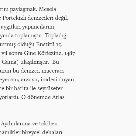
arını paylaşmak. Mesela
ortekizli denizcileri değil,
aygıtları yapımcılarını,
yında toplamıştır. Topladığı
kurmuş olduğu Enstitü 15.
yıl sonra Gine Körfezine, 1487
e Gama) ulaşılmıştır. Bu
uran bu denizci, maceracı
heyecanı, arzusu, iradesi duyan
 bir harita ile seyrüsefer
ıyorlardı. O dönemde Atlas
i Aydınlanma ve takiben
namikler bireysel dehaları