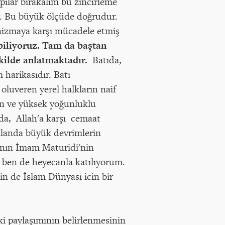
apılar bırakalım bu zincirleme
er. Bu büyük ölçüde doğrudur.
anizmaya karşı mücadele etmiş
ebiliyoruz. Tam da baştan
ekilde anlatmaktadır.
Batıda,
harikasıdır. Batı
oluveren yerel halkların naif
un ve yüksek yoğunluklu
nda, Allah'a karşı cemaat
alanda büyük devrimlerin
anın İmam Maturidi'nin
e ben de heyecanla katılıyorum.
in de İslam Dünyası icin bir
tki paylaşımının belirlenmesinin