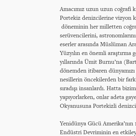
Amacımız uzun uzun coğrafi keş
Portekiz denizcilerine vizyon 
döneminin her milletten coğrafy
serüvencilerini, astronomlarını
eserler arasında Müslüman Ara
Yüzyılın en önemli araştırma g
yıllarında Ümit Burnu’na (Bart
dönemden itibaren dünyamızı b
nesillerin öncekilerden bir far
sıradışı insanlardı. Hatta biz
yapıyorlarken, onlar adeta ga
Okyanusuna Portekizli denizcil
Yenidünya Gücü Amerika’nın 19
Endüstri Devriminin en etkiley