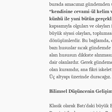
burada amacımız gündemden uza
“kendisine cevami-ül kelim 
künhü ile yani bütün gerçek
kapsamıyla olguları ve olayları
büyük siyasi olayları, toplums
dönüşümlerdir. Bu bağlamda, ok
bazı hususlar sıcak gündemde ye
alan hususun dikkate alınmasın
dair olanlardır. Gerek gündeme 
olan kuramdır, ana fikri iskelett
Üç altyapı üzerinde duracağız.
Bilimsel Düşüncenin Gelişimi
Klasik olarak Batı'daki büyük 