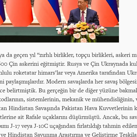
a da geçen yıl “zırhlı birlikler, topçu birlikleri, asker
 600 Çin askerini eğitmiştir. Rusya ve Çin Ukraynada kul
amlulu roketatar himars’lar veya Amerika tarafından Ukr
ini paylaşmışlardır. Modern savaşlarda her savaş bölges
ce belirtmiştik. Bu gerçeğin bir de diğer yüzüne bakmak
n kodlarının, sistemlerinin, mekanik ve mühendisliğinin
tan Hindistan Savaşında Pakistan Hava Kuvvetlerinin k
tlerine ait Rafale uçaklarını düşürmüştü. Ancak, bu sa
mı J-17 veya J-10C uçağından fırlatıldığı tahmin edilen
ve Hindistan Savunma Araştırma ve Geliştirme Teşkilat