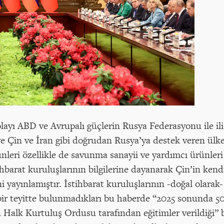
ayı ABD ve Avrupalı güçlerin Rusya Federasyonu ile il
e Çin ve İran gibi doğrudan Rusya’ya destek veren ülkel
rünleri özellikle de savunma sanayii ve yardımcı ürünler
ihbarat kuruluşlarının bilgilerine dayanarak Çin’in kend
ni yayınlamıştır. İstihbarat kuruluşlarının -doğal olar
ir teyitte bulunmadıkları bu haberde “2025 sonunda 50’
n Halk Kurtuluş Ordusu tarafından eğitimler verildiği” bi