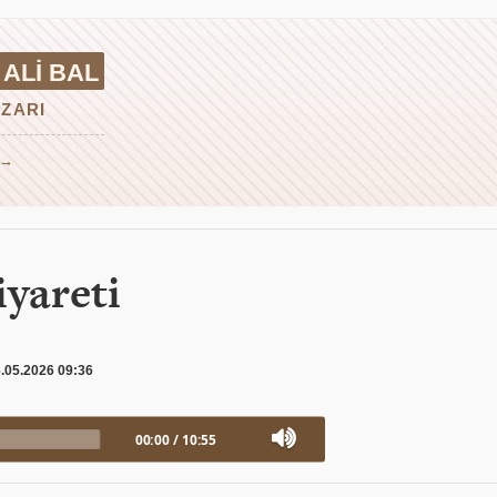
ALI BAL
ZARI
 →
iyareti
.05.2026 09:36
00:00
/
10:55