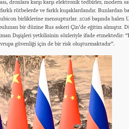
ası, dronlara karşı karşı elektronik tedbirler, modern s
r farklı rütbelerde ve farklı kuşaklardandır. Bunlardan b
bicon birliklerine mensupturlar. 2026 başında halen 
ulunan bir düzine Rus askeri Çin’de eğitim almıştır. D
lman Dışişleri yetkilisinin sözleriyle ifade etmektedir:
i Avrupa güvenliği için de bir risk oluşturmaktadır”.