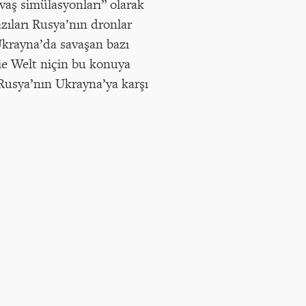
avaş simülasyonları” olarak
azıları Rusya’nın dronlar
Ukrayna’da savaşan bazı
ie Welt niçin bu konuya
 “Rusya’nın Ukrayna’ya karşı