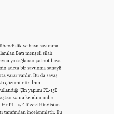
i mühendislik ve hava savunma
lanılan Batı menşeli silah
ayna’ya sağlanan patriot hava
inin adeta bir savunma sanayii
ta yarar vardır. Bu da savaş
, vb çözümüdür. İran
ullandığı Çin yapımı PL-15E
vaştan sonra kendini imha
 bir PL- 15E füzesi Hindistan
ı tarafından incelenmiştir. Bu