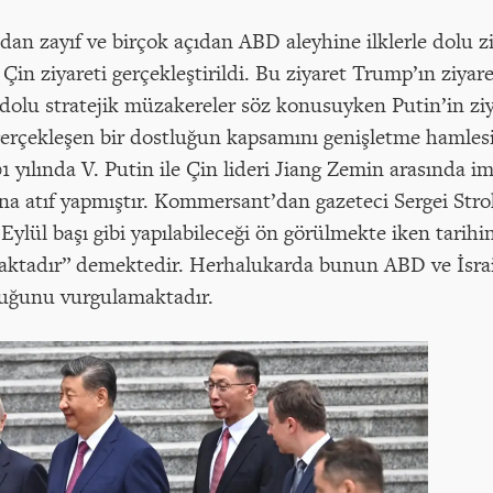
an zayıf ve birçok açıdan ABD aleyhine ilklerle dolu z
Çin ziyareti gerçekleştirildi. Bu ziyaret Trump’ın ziyare
 dolu stratejik müzakereler söz konusuyken Putin’in zi
da gerçekleşen bir dostluğun kapsamını genişletme hamles
yılında V. Putin ile Çin lideri Jiang Zemin arasında i
ına atıf yapmıştır. Kommersant’dan gazeteci Sergei Str
Eylül başı gibi yapılabileceği ön görülmekte iken tarih
maktadır” demektedir. Herhalukarda bunun ABD ve İsrail’
lduğunu vurgulamaktadır.