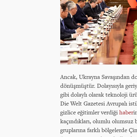
Ancak, Ukrayna Savaşından dol
dönüşmüştür. Dolayısıyla geriy
gibi dolaylı olarak teknoloji ü
Die Welt Gazetesi Avrupalı ist
gizlice eğitimler verdiği
haber
i
kaçındıkları, olumlu olumsuz b
gruplarına farklı bölgelerde Çi