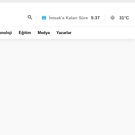
İmsak'a Kalan Süre
5:37
31
°C
knoloji
Eğitim
Medya
Yazarlar