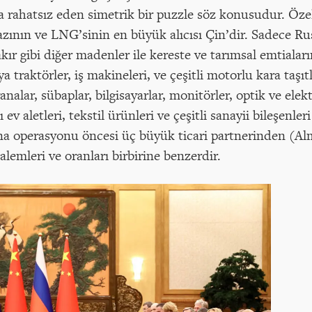
ahatsız eden simetrik bir puzzle söz konusudur. Özel
azının ve LNG’sinin en büyük alıcısı Çin’dir. Sadece R
r gibi diğer madenler ile kereste ve tarımsal emtiaların
traktörler, iş makineleri, ve çeşitli motorlu kara taşıtl
 vanalar, sübaplar, bilgisayarlar, monitörler, optik ve ele
 ev aletleri, tekstil ürünleri ve çeşitli sanayii bileşenle
 operasyonu öncesi üç büyük ticari partnerinden (Alm
kalemleri ve oranları birbirine benzerdir.