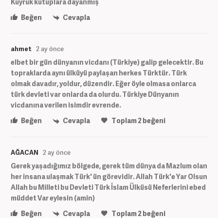
Kuyruk kutuplara dayanmış
Beğen
Cevapla
ahmet
2 ay önce
elbet bir gün dünyanın vicdanı (Türkiye) galip gelecektir. Bu
topraklarda aynı ülküyü paylaşan herkes Türktür. Türk
olmak davadır, yoldur, düzendir. Eğer öyle olmasa onlarca
türk devleti var onlarda da olurdu. Türkiye Dünyanın
vicdanına verilen isimdir evrende.
Beğen
Cevapla
Toplam
2
beğeni
AĞACAN
2 ay önce
Gerek yaşadığımız bölgede, gerek tüm dünya da Mazlum olan
her insana ulaşmak Türk' ün görevidir. Allah Türk'e Yar Olsun
Allah bu Milleti bu Devleti Türk İslam Ülküsü Neferlerini ebed
müddet Var eylesin (amin)
Beğen
Cevapla
Toplam
2
beğeni