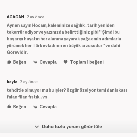
AĞACAN
2 ay önce
Aynen sayın Hocam, kaleminize sağılık . tarih yeniden
tekerrür ediyor ve yazınızda belirttiğiniz gibi '' Şimdi bu
başarıyı hayatın her alanına yayarak çağa emin adımlarla
yürümek her Türk evladının en büyük arzusudur'' ve dahi
Görevidir.
Beğen
Cevapla
Toplam
1
beğeni
beyle
2 ay önce
tehditle olmuyor mu bu işler? özgür özel yöntemi daniskası
falan filan fıstık.. vs.
Beğen
Cevapla
Daha fazla yorum görüntüle