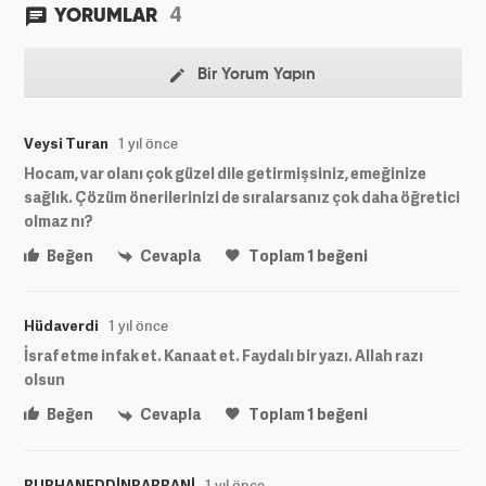
4
YORUMLAR
Bir Yorum Yapın
Veysi Turan
1 yıl önce
Hocam, var olanı çok güzel dile getirmişsiniz, emeğinize
sağlık. Çözüm önerilerinizi de sıralarsanız çok daha öğretici
olmaz nı?
Beğen
Cevapla
Toplam
1
beğeni
Hüdaverdi
1 yıl önce
İsraf etme infak et. Kanaat et. Faydalı bir yazı. Allah razı
olsun
Beğen
Cevapla
Toplam
1
beğeni
BURHANEDDİNRABBANİ
1 yıl önce