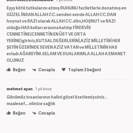
Eyyy kötü tutkularını atmış RUHUNU faziletlerle donatmış en
GÜZEL İNSAN ALLAH CC.senden sende ALLAH CC.DAN
hoşnut ve RAZI olarak ALLAH CC.dön,HOŞNUT ve RAZI
olduğu HAS kulları arasına katılıp FİRDEVİS
CENNETİNE(CENNETİN EN ÜST VE ORTA
YERİNE)giriniz,KUTSAL DEĞERLERİNİ,AZİZ MİLLETİNİ HER
ŞEYİN ÜZERİNDE SEVEN AZİZ VATAN ve MİLLETİNİN HAS
evladı AĞABEYİM.SELAM VE DUALARIMLA ALLAH A EMANET
OLUNUZ
Beğen
Cevapla
Toplam
3
beğeni
mehmet ayan
1 yıl önce
Günümüz insanlarının halini güzel özetlemişsiniz..
maalesef... elinize sağlık
Beğen
Cevapla