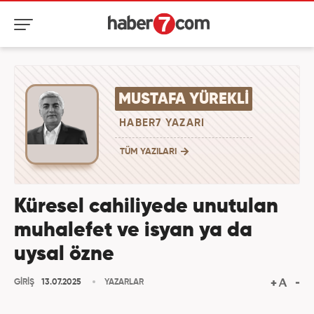
MUSTAFA YÜREKLI
HABER7 YAZARI
TÜM YAZILARI
Küresel cahiliyede unutulan
muhalefet ve isyan ya da
uysal özne
GİRİŞ
13.07.2025
YAZARLAR