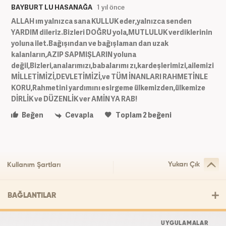
BAYBURT LU HASANAĞA
1 yıl önce
ALLAH ım yalnızca sana KULLUK eder,yalnızca senden
YARDIM dileriz.Bizleri DOĞRU yola,MUTLULUK verdiklerinin
yoluna ilet.Bağışından ve bağışlaman dan uzak
kalanların,AZIP SAPMIŞLARIN yoluna
değil,Bizleri,analarımızı,babalarımı zı,kardeşlerimizi,ailemizi
MİLLETİMİZİ,DEVLETİMİZİ,ve TÜM İNANLARI RAHMETİNLE
KORU,Rahmetini yardımını esirgeme ülkemizden,ülkemize
DİRLİK ve DÜZENLİK ver AMİN YA RAB!
Beğen
Cevapla
Toplam
2
beğeni
Yukarı Çık
Kullanım Şartları
BAĞLANTILAR
UYGULAMALAR