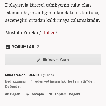
Dolayısıyla küresel cahiliyenin ruhu olan
İslamofobi, insanlığın ufkundaki tek kurtuluş
seçeneğini ortadan kaldırmaya çalışmaktadır.
Mustafa Yürekli /
Haber
7
2
YORUMLAR
Bir Yorum Yapın
Mustafa BAKIRDEMİR
1 yıl önce
Bediuzzaman’ın “medeniyet insanı fakirleştirmiştir” der.
Doğrudır.
Beğen
Cevapla
Toplam
1
beğeni