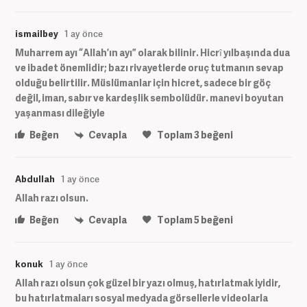
ismailbey
1 ay önce
Muharrem ayı “Allah’ın ayı” olarak bilinir. Hicrî yılbaşında dua
ve ibadet önemlidir; bazı rivayetlerde oruç tutmanın sevap
olduğu belirtilir. Müslümanlar için hicret, sadece bir göç
değil, iman, sabır ve kardeşlik sembolüdür. manevi boyutan
yaşanması dileğiyle
Beğen
Cevapla
Toplam
3
beğeni
Abdullah
1 ay önce
Allah razı olsun.
Beğen
Cevapla
Toplam
5
beğeni
konuk
1 ay önce
Allah razı olsun çok güzel bir yazı olmuş, hatırlatmak iyidir,
bu hatırlatmaları sosyal medyada görsellerle videolarla