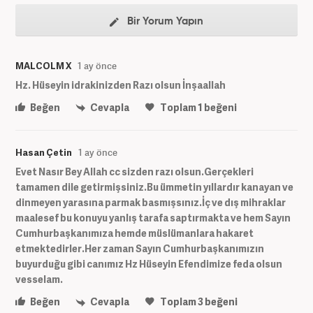
Bir Yorum Yapın
MALCOLM X
1 ay önce
Hz. Hüseyin idrakinizden Razı olsun İnşaallah
Beğen
Cevapla
Toplam
1
beğeni
Hasan Çetin
1 ay önce
Evet Nasır Bey Allah cc sizden razı olsun.Gerçekleri
tamamen dile getirmişsiniz.Bu ümmetin yıllardır kanayan ve
dinmeyen yarasına parmak basmışsınız.İç ve dış mihraklar
maalesef bu konuyu yanlış tarafa saptırmakta ve hem Sayın
Cumhurbaşkanımıza hemde müslümanlara hakaret
etmektedirler.Her zaman Sayın Cumhurbaşkanımızın
buyurduğu gibi canımız Hz Hüseyin Efendimize feda olsun
vesselam.
Beğen
Cevapla
Toplam
3
beğeni