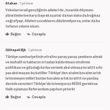
Atakan
1 yıl önce
Yokolan israil gençliğinin aileleri de , insanlık düşmanı
yönetimlerine karşı bayrak açarlar da kan daha da boğmaz
coğrafyayı. Aileleri çocuklarını düşünmüyorsa, onlar da bu
tufanın odunu olsun.
Beğen
Cevapla
Gültepeli Bjk
1 yıl önce
Türkiye cumhuriyetinin etrafını yavaş yavaş çembere almak
ve muhalif ortaklarını ortadan kaldırılması sindirme
politikası ve gözdağı korku vermek abd olmasa israittt sıfır
yaa abd maşası bu katiller Türkiye'den atalım kovalım artık
istenmeyen millet bunlar kovalım artık israittt ve yandaş
destek verenleri Türkiye'de istemiyoruz REİSS gerekirse
Halk oylaması Referandum yapılsın yeterki
Beğen
Cevapla