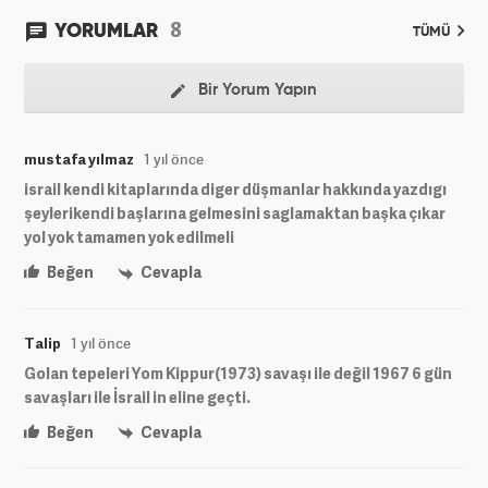
8
YORUMLAR
TÜMÜ
Bir Yorum Yapın
mustafa yılmaz
1 yıl önce
israil kendi kitaplarında diger düşmanlar hakkında yazdıgı
şeylerikendi başlarına gelmesini saglamaktan başka çıkar
yol yok tamamen yok edilmeli
Beğen
Cevapla
Talip
1 yıl önce
Golan tepeleri Yom Kippur(1973) savaşı ile değil 1967 6 gün
savaşları ile İsrail in eline geçti.
Beğen
Cevapla