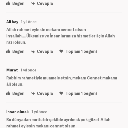
Beğen
Cevapla
Ali bey
1 yıl önce
Allah rahmet eylesin mekanı cennet olsun
inşallah....Ülkemize ve İnsanlarımıza hizmetleri için Allah
razı olsun.
Beğen
Cevapla
Toplam
1
beğeni
Murat
1 yıl önce
Rabbim rahmetiyle muamele etsin, mekanı Cennet makamı
âli olsun.
Beğen
Cevapla
Toplam
1
beğeni
İnsan olmak
1 yıl önce
Bu dünyadan mutlu bir şekilde ayrılmak çok güzel .Allah
rahmet eylesin mekanı cennet olsun.