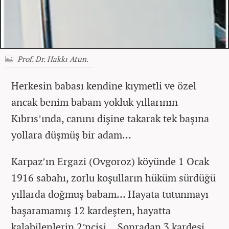
Prof. Dr. Hakkı Atun.
Herkesin babası kendine kıymetli ve özel
ancak benim babam yokluk yıllarının
Kıbrıs’ında, canını dişine takarak tek başına
yollara düşmüş bir adam…
Karpaz’ın Ergazi (Ovgoroz) köyünde 1 Ocak
1916 sabahı, zorlu koşulların hüküm sürdüğü
yıllarda doğmuş babam… Hayata tutunmayı
başaramamış 12 kardeşten, hayatta
kalabilenlerin 2’ncisi… Sonradan 3 kardeşi