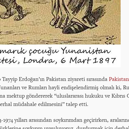
ayyip Erdoğan’ın Pakistan ziyareti sırasında
Pakista
Yunanları ve Rumları hayli endişelendirmiş olmalı ki, R
a mektup göndererek “uluslararası hukuku ve Kıbrıs 
erhal müdahale edilmesini” talep etti.
-1974 yılları arasından soykırımdan geçirirken, aralarında
 Türklerine soykırım uyguluyoruz, durdurmak için derhal