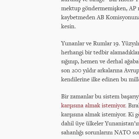
mektup göndermemişken, AP mil
kaybetmeden AB Komisyonuna şi
kesin.
Yunanlar ve Rumlar 19. Yüzyılın
herhangi bir tedbir alamadıkla
sığınıp, hemen ve derhal ağaba
son 200 yıldır arkalarına Avrup
kendilerine ilke edinen bu mille
Bir zamanlar bu sistem başarıyl
karşısına almak istemiyor.
Bıra
karşısına almak istemiyor. K
dahil üye ülkeler Yunanistan’ı
sahanlığı sorunlarını NATO so