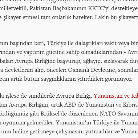
letvekili, Pakistan Başbakanının KKTC’yi destekleyen
kayet etmesi tam onlarlık hareket. Lakin bu şikayett
ın başından beri, Türkiye ile dalaştıkları vakit veya bir
rından ve yaptırım gücüne sahip olmadıklarından - Avru
baları Avrupa Birliğine başvurup, ağlayıp, sızlayarak d
a devletlerini alıp, önceleri Osmanlı Devletine, sonrala
tin artık bütün saygınlıklarını yitirdikleri görünüyor.
a işlese de şimdilerde Avrupa Birliği,
Yunanistan ve Kı
kın Avrupa Birliğini, artık ABD de Yunanistan ve Kıbrı
i gördüğümüz gibi Brüksel'de düzenlenen NATO Savunm
n oyununa gelmediler. Yunanistan’ın Türkiye ile Yunani
runu haline getirmeye çalışmasını yutmadılar ve Yunan