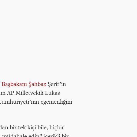
n Başbakanı Şahbaz
Şerif’in
um AP Milletvekili Lukas
Cumhuriyeti’nin egemenliğini
n bir tek kişi bile, hiçbir
 müdahale edin” içerikli bir