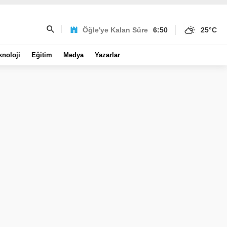
Öğle'ye Kalan Süre
6:50
25
°C
knoloji
Eğitim
Medya
Yazarlar