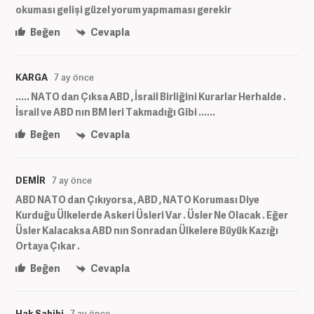
okuması gelişi güzel yorum yapmaması gerekir
Beğen
Cevapla
KARGA
7 ay önce
..... NATO dan Çıksa ABD , İsrail Birliğini Kurarlar Herhalde .
İsrail ve ABD nın BM leri Takmadığı Gibi ......
Beğen
Cevapla
DEMİR
7 ay önce
ABD NATO dan Çıkıyorsa , ABD , NATO Koruması Diye
Kurduğu Ülkelerde Askeri Üsleri Var . Üsler Ne Olacak . Eğer
Üsler Kalacaksa ABD nın Sonradan Ülkelere Büyük Kazığı
Ortaya Çıkar .
Beğen
Cevapla
Hak Sahibi
7 ay önce