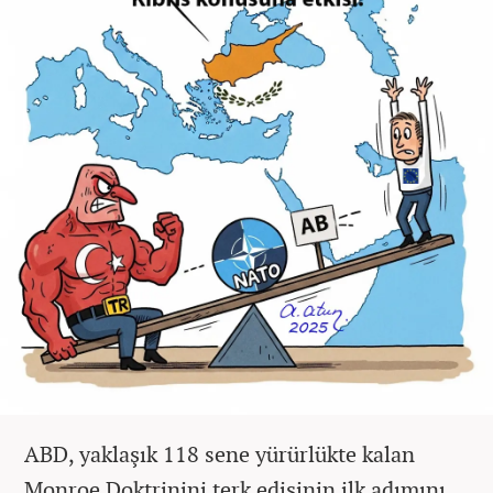
ABD, yaklaşık 118 sene yürürlükte kalan
Monroe Doktrinini terk edişinin ilk adımını