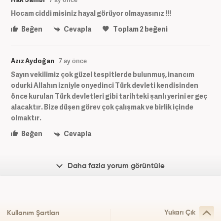
Hocam ciddi misiniz hayal görüyor olmayasınız !!!
Beğen
Cevapla
Toplam
2
beğeni
Azız Aydoğan
7 ay önce
Sayın vekilimiz çok güzel tespitlerde bulunmuş, inancım
odurki Allahın izniyle onyedinci Türk devleti kendisinden
önce kurulan Türk devletleri gibi tarihteki şanlı yerini er geç
alacaktır. Bize düşen görev çok çalışmak ve birlik içinde
olmaktır.
Beğen
Cevapla
Daha fazla yorum görüntüle
Yukarı Çık
Kullanım Şartları