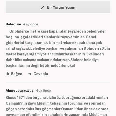
Bir Yorum Yapın
Beledi ye
4 ay önce
Onbinlerce metre kare kapalı alan işgal eden belediyeler
boşuna işgal ettikleri alanları kiraya versinler. Genel
giderlerini karşıla sınlar. bin metrekare kapalı alana çok
rahat sığacak belediye başkanı ve çalışanları 8 binden 20 bin
metre kareye sığamıyorlar cumhurbaşkanı nın lüksünden
daha lüks çalışma makam odaları var. Sâdece belediye
başkanlarının değil bütün müdürler okul
Beğen
Cevapla
Ahmet başçavuş
4 ay önce
Kimse 1571 den bu yana bizim öz toprağımız oradaki rumları
Osmanlı'nın gayrı Müslim tebasının torunları ve sonradan
göçen ortodoks Rus göçmenler Osmanlı'dan önce de orada
peygamber efendimizin sahabelerin zamanında Müslüman