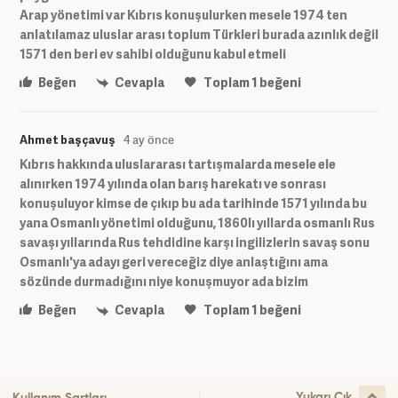
Arap yönetimi var Kıbrıs konuşulurken mesele 1974 ten
anlatılamaz uluslar arası toplum Türkleri burada azınlık değil
1571 den beri ev sahibi olduğunu kabul etmeli
Beğen
Cevapla
Toplam
1
beğeni
Ahmet başçavuş
4 ay önce
Kıbrıs hakkında uluslararası tartışmalarda mesele ele
alınırken 1974 yılında olan barış harekatı ve sonrası
konuşuluyor kimse de çıkıp bu ada tarihinde 1571 yılında bu
yana Osmanlı yönetimi olduğunu, 1860lı yıllarda osmanlı Rus
savaşı yıllarında Rus tehdidine karşı ingilizlerin savaş sonu
Osmanlı'ya adayı geri vereceğiz diye anlaştığını ama
sözünde durmadığını niye konuşmuyor ada bizim
Beğen
Cevapla
Toplam
1
beğeni
Yukarı Çık
Kullanım Şartları