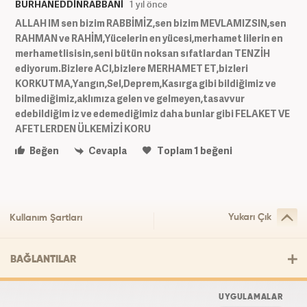
BURHANEDDİNRABBANİ
1 yıl önce
ALLAH IM sen bizim RABBİMİZ,sen bizim MEVLAMIZSIN,sen
RAHMAN ve RAHİM,Yücelerin en yücesi,merhamet lilerin en
merhametlisisin,seni bütün noksan sıfatlardan TENZİH
ediyorum.Bizlere ACI,bizlere MERHAMET ET,bizleri
KORKUTMA,Yangın,Sel,Deprem,Kasırga gibi bildiğimiz ve
bilmediğimiz,aklımıza gelen ve gelmeyen,tasavvur
edebildiğim iz ve edemediğimiz daha bunlar gibi FELAKET VE
AFETLERDEN ÜLKEMİZİ KORU
Beğen
Cevapla
Toplam
1
beğeni
Yukarı Çık
Kullanım Şartları
BAĞLANTILAR
UYGULAMALAR