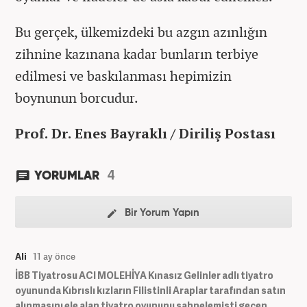
Bu gerçek, ülkemizdeki bu azgın azınlığın
zihnine kazınana kadar bunların terbiye
edilmesi ve baskılanması hepimizin
boynunun borcudur.
Prof. Dr. Enes Bayraklı / Diriliş Postası
4
YORUMLAR
Bir Yorum Yapın
Ali
11 ay önce
İBB Tiyatrosu ACI MOLEHİYA Kınasız Gelinler adlı tiyatro
oyununda Kıbrıslı kızların Filistinli Araplar tarafından satın
alınmasını ele alan tiyatro oyununu sahnelemişti geçen