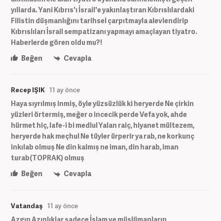
yıllarda. Yani Kıbrıs'ı İsrail'e yakınlaştıran Kıbrıslılardaki
Filistin düşmanlığını tarihsel çarpıtmayla alevlendirip
Kıbrıslıları İsrail sempatizanı yapmayı amaçlayan tiyatro.
Haberlerde gören oldu mu?!
Beğen
Cevapla
Recep IŞIK
11 ay önce
Haya sıyrılmış inmiş, öyle yüzsüzlük ki heryerde Ne çirkin
yüzleri örtermiş, meğer o incecik perde Vefa yok, ahde
hürmet hiç, lafe-i bi medlul Yalan raiç, hiyanet mültezem,
heryerde hak meçhul Ne tüyler ürperir ya rab, ne korkunç
inkılab olmuş Ne din kalmış ne iman, din harab, iman
turab(TOPRAK) olmuş
Beğen
Cevapla
Vatandaş
11 ay önce
Azgın Azınlıklar sadece İslam ve müslümanların