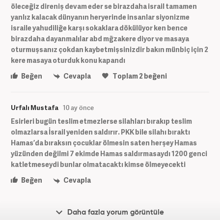
öleceğiz direniş devam eder se birazdaha israil tamamen
yanlız kalacak dünyanın heryerinde insanlar siyonizme
israile yahudiliğe karşı sokaklara dökülüyor ken bence
birazdaha dayanmalılar abd mğzakere diyor ve masaya
oturmuşsanız çokdan kaybetmişsinizdir bakın münbiç için 2
kere masaya oturduk konu kapandı
Beğen
Cevapla
Toplam
2
beğeni
Urfalı Mustafa
10 ay önce
Esirleri bugün teslim etmezlerse silahları bırakıp teslim
olmazlarsa İsrail yeniden saldırır. PKK bile silahı bıraktı
Hamas’da bıraksın çocuklar ölmesin saten herşey Hamas
yüzünden değilmi 7 ekimde Hamas saldırmasaydı 1200 genci
katletmeseydi bunlar olmatacaktı kimse ölmeyecekti
Beğen
Cevapla
Daha fazla yorum görüntüle