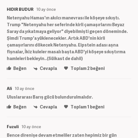
HIDIR BUDUR
10 ay önce
Netenyahu Hamas'ın akılcı manevrası ile köşeye sıkıştı.
Trump "Netenyahu her seferinde kirli çamaşırlarını Beyaz
Saray da yıkatmaya geliyor" diyebilmişti geçen döneminde.
Şimdi Trump'a yüklenecekler. Artık ABD'nin kirli
çamaşırlarını dökecek Netenyahu. Eipstein adası aşna
fişnalar, İkiz kuleler masalı başta ABD'yi köşeye sıkıştırma
hamleleri bekleyin..(Süikast de dahil)
Beğen
Cevapla
Toplam
2
beğeni
Ali
10 ay önce
Uluslararası Barış gücü bulundurulmalıdır.
Beğen
Cevapla
Toplam
1
beğeni
Fuzuli
10 ay önce
Bence direnişe devam etmeliler zaten hepimiz bir gün