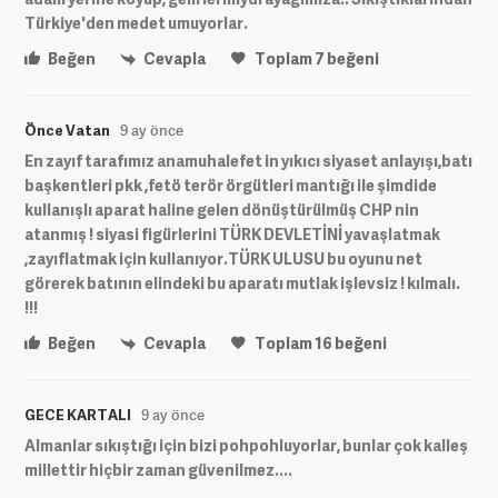
Türkiye'den medet umuyorlar.
Beğen
Cevapla
Toplam
7
beğeni
Önce Vatan
9 ay önce
En zayıf tarafımız anamuhalefet in yıkıcı siyaset anlayışı,batı
başkentleri pkk ,fetö terör örgütleri mantığı ile şimdide
kullanışlı aparat haline gelen dönüştürülmüş CHP nin
atanmış ! siyasi figürlerini TÜRK DEVLETİNİ yavaşlatmak
,zayıflatmak için kullanıyor.TÜRK ULUSU bu oyunu net
görerek batının elindeki bu aparatı mutlak işlevsiz ! kılmalı.
!!!
Beğen
Cevapla
Toplam
16
beğeni
GECE KARTALI
9 ay önce
Almanlar sıkıştığı için bizi pohpohluyorlar, bunlar çok kalleş
millettir hiçbir zaman güvenilmez....