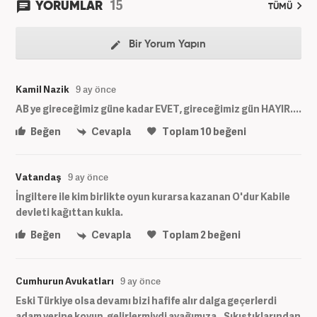
15
YORUMLAR
TÜMÜ
Bir Yorum Yapın
Kamil Nazik
9 ay önce
AB ye gireceğimiz güne kadar EVET, gireceğimiz gün HAYIR....
Beğen
Cevapla
Toplam
10
beğeni
Vatandaş
9 ay önce
İngiltere ile kim birlikte oyun kurarsa kazanan O'dur Kabile
devleti kağıttan kukla.
Beğen
Cevapla
Toplam
2
beğeni
Cumhurun Avukatları
9 ay önce
Eski Türkiye olsa devamı bizi hafife alır dalga geçerlerdi
adam yerine koyup, gelirlermiydi ayağımıza.. Sıkıştıklarından