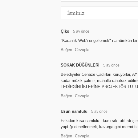
Çiko
5 ay önce
"Karanlık Web'i engellemek" namümkün bir
Beğen
Cevapla
SOKAK DÜĞÜNLERİ
5 ay önce
Belediyeler Cenaze Çadırları kuruyorlar,
kadar müzik çalınır, mahalle rahatsız ed
TEDİRGİNLİKLERİNE PROJEKTÖR TUTULUP İ
Beğen
Cevapla
Uzun namlulu
5 ay önce
Eskiden kısa namlulu , kuru sıkı atılırdı şi
yaptığı denetlenmeli, kavurga gibi mermi tic
Beğen
Cevapla