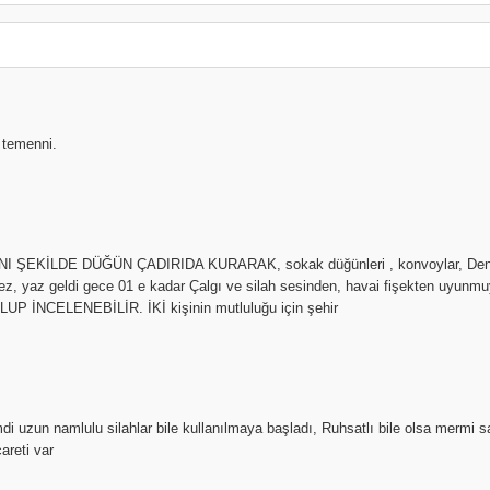
 temenni.
 AYNI ŞEKİLDE DÜĞÜN ÇADIRIDA KURARAK, sokak düğünleri , konvoylar, Deneti
ilmez, yaz geldi gece 01 e kadar Çalgı ve silah sesinden, havai fişekten 
NCELENEBİLİR. İKİ kişinin mutluluğu için şehir
mdi uzun namlulu silahlar bile kullanılmaya başladı, Ruhsatlı bile olsa mermi s
areti var