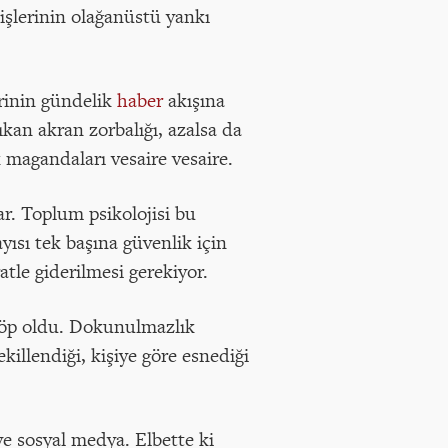
şlerinin olağanüstü yankı
rinin gündelik
haber
akışına
ıkan akran zorbalığı, azalsa da
 magandaları vesaire vesaire.
r. Toplum psikolojisi bu
yısı tek başına güvenlik için
atle giderilmesi gerekiyor.
 çöp oldu. Dokunulmazlık
illendiği, kişiye göre esnediği
ve sosyal medya. Elbette ki