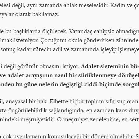
lesi değil, aynı zamanda ahlak meselesidir. Kadın ve ç
syalar olarak bakılamaz.
le bu başlıklarda ölçülecek. Vatandaş sahipsiz olmadığı
olmak istemiyor. Çocuğunu okula gönderirken zihninde
sonuç kadar sürecin adil ve zamanında işleyip işlemeye
i değil görünür olmasını istiyor.
Adalet sisteminin bür
i ve adalet arayışının nasıl bir sürüklenmeye dönüş
minden bu güne nelerin değiştiği ciddi biçimde sorgu
ğil, anayasal bir hak. Elbette hiçbir toplum sıfır suç or
ta öngörülebilirlik sağlandığında, en azından kaos duy
ndeki meşruiyetidir. O meşruiyet zedelenirse, en sert t
ok uygulamanın konuşulacağı bir dönem olmalıdır. Ses