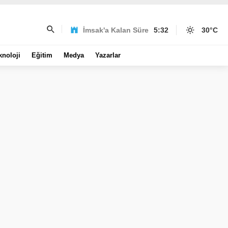
İmsak'a Kalan Süre
5:32
30
°C
knoloji
Eğitim
Medya
Yazarlar