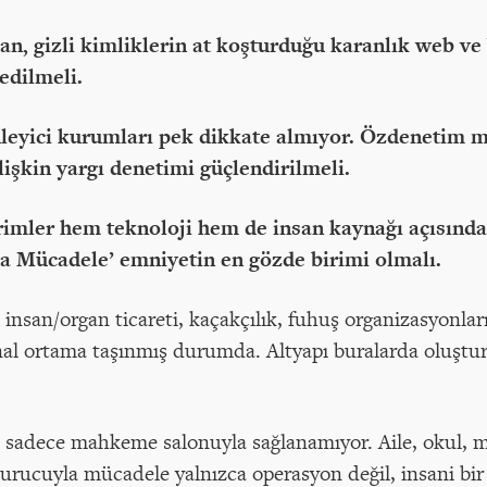
olan, gizli kimliklerin at koşturduğu karanlık web 
edilmeli.
yici kurumları pek dikkate almıyor. Özdenetim me
lişkin yargı denetimi güçlendirilmeli.
rimler hem teknoloji hem de insan kaynağı açısında
la Mücadele’ emniyetin en gözde birimi olmalı.
 insan/organ ticareti, kaçakçılık, fuhuş organizasyonla
nal ortama taşınmış durumda. Altyapı buralarda oluştur
t sadece mahkeme salonuyla sağlanamıyor. Aile, okul, m
turucuyla mücadele yalnızca operasyon değil, insani bir s