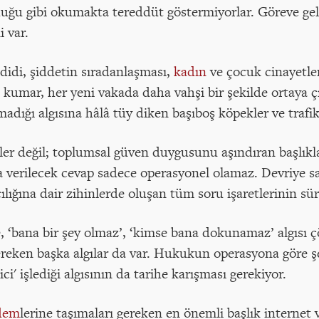
uğu gibi okumakta tereddüt göstermiyorlar. Göreve geli
 var.
didi, şiddetin sıradanlaşması,
kadın
ve çocuk cinayetle
l kumar, her yeni vakada daha vahşi bir şekilde ortaya ç
adığı algısına hâlâ tüy diken başıboş köpekler ve trafik
er değil; toplumsal güven duygusunu aşındıran başlıkla
ya verilecek cevap sadece operasyonel olamaz. Devriye sa
ılığına dair zihinlerde oluşan tüm soru işaretlerinin sür
e, ‘bana bir şey olmaz’, ‘kimse bana dokunamaz’ algısı
reken başka algılar da var. Hukukun operasyona göre şek
ci' işlediği algısının da tarihe karışması gerekiyor.
dem
lerine taşımaları gereken en önemli başlık internet 