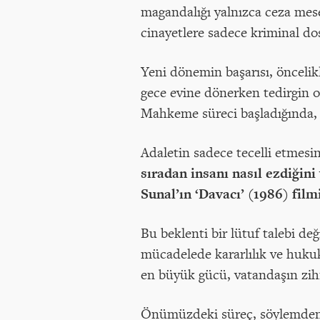
magandalığı yalnızca ceza mese
cinayetlere sadece kriminal do
Yeni dönemin başarısı, öncelik
gece evine dönerken tedirgin 
Mahkeme süreci başladığında, 
Adaletin sadece tecelli etmesin
sıradan insanı nasıl ezdiğin
Sunal’ın ‘Davacı’ (1986) fil
Bu beklenti bir lütuf talebi de
mücadelede kararlılık ve hukuk
en büyük gücü, vatandaşın zihni
Önümüzdeki süreç, söylemden ç