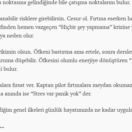
 noktasına gelindiğinde bile çatışma noktalarını bulur.
lanabilir risklere girebilirsin. Cesur ol. Fırtına eserk
efinden hemen vazgeçen “Hiçbir şey yapmama” krizine y
ya neden olur.
ikimin olsun. Öfkeni bastırma ama ertele, sonra dersle
uruma düşebilir. Öfkesini olumlu enerjiye dönüştüren 
i bulur.
nalara fırsat ver. Kaptan pilot fırtınalara meydan oku
na anında ise “Stres var panik yok” der.
ldiğim genel ilkeleri günlük hayatımızda ne kadar uygula
a…