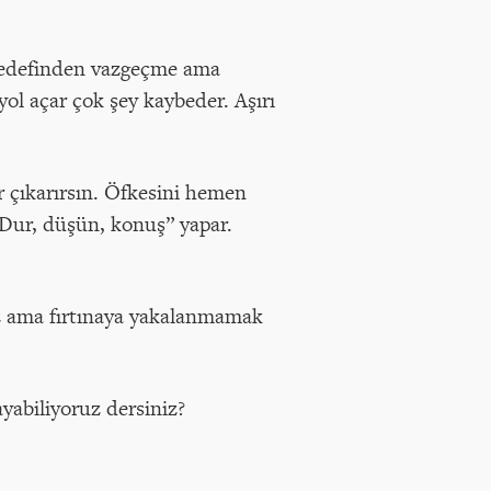
en hedefinden vazgeçme ama
ol açar çok şey kaybeder. Aşırı
r çıkarırsın. Öfkesini hemen
“Dur, düşün, konuş” yapar.
maz ama fırtınaya yakalanmamak
yabiliyoruz dersiniz?