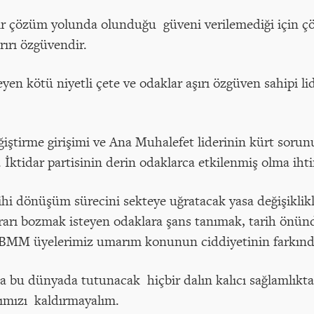
 bir çözüm yolunda olunduğu güveni verilemediği için ç
rırı özgüvendir.
eyen kötü niyetli çete ve odaklar aşırı özgüven sahipi li
ştirme girişimi ve Ana Muhalefet liderinin kürt sorunu
. İktidar partisinin derin odaklarca etkilenmiş olma ihti
rihi dönüşüm sürecini sekteye uğratacak yasa değişiklikl
ikrarı bozmak isteyen odaklara şans tanımak, tarih önün
MM üyelerimiz umarım konunun ciddiyetinin farkında
 bu dünyada tutunacak hiçbir dalın kalıcı sağlamlıkta 
ımızı kaldırmayalım.