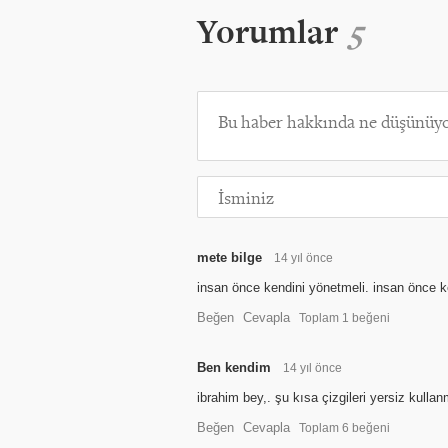
Yorumlar
5
mete bilge
14 yıl önce
insan önce kendini yönetmeli. insan önce ke
Beğen
Cevapla
Toplam
1
beğeni
Ben kendim
14 yıl önce
ibrahim bey,. şu kısa çizgileri yersiz kulla
Beğen
Cevapla
Toplam
6
beğeni