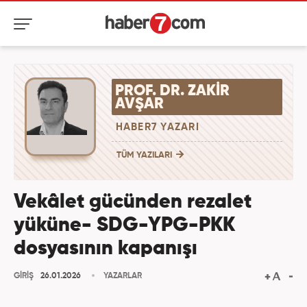
PROF. DR. ZAKIR
AVŞAR
HABER7 YAZARI
TÜM YAZILARI
Vekâlet gücünden rezalet
yüküne- SDG-YPG-PKK
dosyasının kapanışı
GİRİŞ
26.01.2026
YAZARLAR