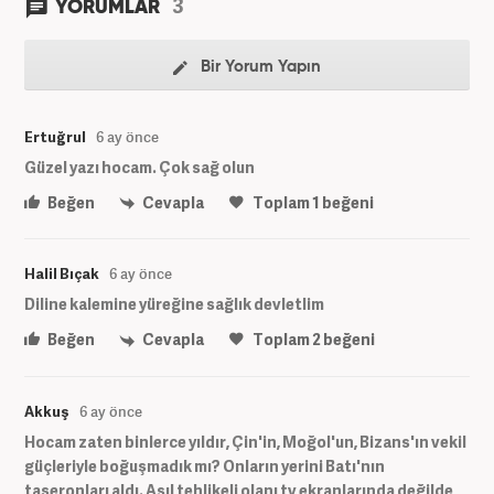
3
YORUMLAR
Bir Yorum Yapın
Ertuğrul
6 ay önce
Güzel yazı hocam. Çok sağ olun
Beğen
Cevapla
Toplam
1
beğeni
Halil Bıçak
6 ay önce
Diline kalemine yüreğine sağlık devletlim
Beğen
Cevapla
Toplam
2
beğeni
Akkuş
6 ay önce
Hocam zaten binlerce yıldır, Çin'in, Moğol'un, Bizans'ın vekil
güçleriyle boğuşmadık mı? Onların yerini Batı'nın
taşeronları aldı. Asıl tehlikeli olanı tv ekranlarında değilde