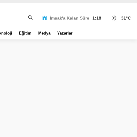
İmsak'a Kalan Süre
1:18
31
°C
knoloji
Eğitim
Medya
Yazarlar