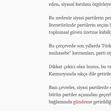
eden, siyasal katılımı örgütle
Bu nedenle siyasi partilerin pe
literatüründe partilerin seçim 
toplumsal güven üretme kabiliy
Bu çerçevede son yıllarda Türki
muhasebe" kavramları, parti siy
Dikkat çekici olan husus, bu t
Kamuoyunda sıkça dile getirile
Bazı çevreler, siyasi partilerd
bütün partiler açısından geçe
bağlamında
gündem
e getirild