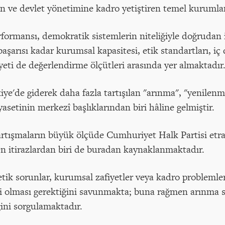
yen ve devlet yönetimine kadro yetiştiren temel kurumlar
rformansı, demokratik sistemlerin niteliğiyle doğrudan il
başarısı kadar kurumsal kapasitesi, etik standartları, 
eti de değerlendirme ölçütleri arasında yer almaktadır
ye'de giderek daha fazla tartışılan "arınma", "yenilenm
asetinin merkezî başlıklarından biri hâline gelmiştir.
artışmaların büyük ölçüde Cumhuriyet Halk Partisi etr
n itirazlardan biri de buradan kaynaklanmaktadır.
e etik sorunlar, kurumsal zafiyetler veya kadro problemle
rli olması gerektiğini savunmakta; buna rağmen arınma
iğini sorgulamaktadır.