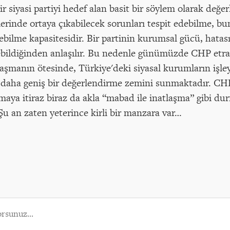
r siyasi partiyi hedef alan basit bir söylem olarak değer
erinde ortaya çıkabilecek sorunları tespit edebilme, b
bilme kapasitesidir. Bir partinin kurumsal gücü, hatasız
ebildiğinden anlaşılır. Bu nedenle günümüzde CHP etr
aplaşmanın ötesinde, Türkiye'deki siyasal kurumların işl
daha geniş bir değerlendirme zemini sunmaktadır. CHP’
aya itiraz biraz da akla “mabad ile inatlaşma” gibi du
 Şu an zaten yeterince kirli bir manzara var…