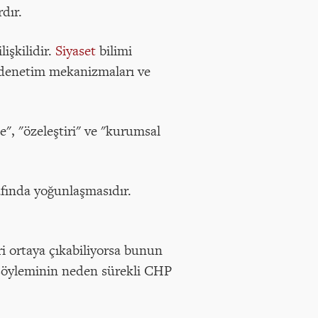
dır.
işkilidir.
Siyaset
bilimi
iç denetim mekanizmaları ve
.
e", "özeleştiri" ve "kurumsal
afında yoğunlaşmasıdır.
ri ortaya çıkabiliyorsa bunun
 söyleminin neden sürekli CHP