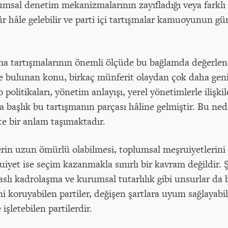
umsal denetim mekanizmalarının zayıfladığı veya farklı 
ür hâle gelebilir ve parti içi tartışmalar kamuoyunun
a tartışmalarının önemli ölçüde bu bağlamda değerlendi
 bulunan konu, birkaç münferit olaydan çok daha gen
 politikaları, yönetim anlayışı, yerel yönetimlerle ilişkil
da başlık bu tartışmanın parçası hâline gelmiştir. Bu ned
te bir anlam taşımaktadır.
rin uzun ömürlü olabilmesi, toplumsal meşruiyetlerini
iyet ise seçim kazanmakla sınırlı bir kavram değildir. Şef
esaslı kadrolaşma ve kurumsal tutarlılık gibi unsurlar da
i koruyabilen partiler, değişen şartlara uyum sağlayabi
şletebilen partilerdir.