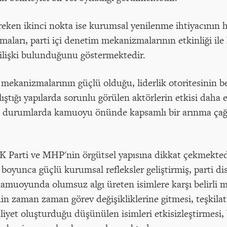
eken ikinci nokta ise kurumsal yenilenme ihtiyacının h
tırmaları, parti içi denetim mekanizmalarının etkinliği 
r ilişki bulunduğunu göstermektedir.
n mekanizmalarının güçlü olduğu, liderlik otoritesinin be
lıştığı yapılarda sorunlu görülen aktörlerin etkisi daha
yle durumlarda kamuoyu önünde kapsamlı bir arınma çağr
K Parti ve MHP'nin örgütsel yapısına dikkat çekmekted
 boyunca güçlü kurumsal refleksler geliştirmiş, parti di
muoyunda olumsuz algı üreten isimlere karşı belirli m
in zaman zaman görev değişikliklerine gitmesi, teşkilat
aliyet oluşturduğu düşünülen isimleri etkisizleştirmesi