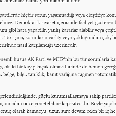
 mekanizması olarak yorumlanmaktadır.
rtilerde hiçbir sorun yaşanmadığı veya eleştiriye konu 
mez. Demokratik siyaset içerisinde faaliyet gösteren b
ibi hata yapabilir, yanlış kararlar alabilir veya çeşitli
ır. Tartışma, sorunların varlığı veya yokluğundan çok, 
risinde nasıl karşılandığı üzerinedir.
nemli husus AK Parti ve MHP’nin bu tür sorunlarla ka
ğı, ola ki bir kayıp kaçak olması halinde de hemen gereği
, belge, bilgi, tanıklık, kanıt varlığına rağmen “otomat
erlendirildiğinde, güçlü kurumsallaşmaya sahip partiler
şınmadan önce yönetebilme kapasitesidir. Böyle yapıla
 Sonuç olarak kamuoyu, uzun süre devam eden bir iç h