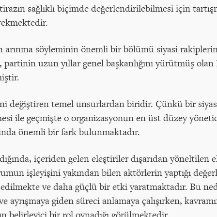
irazın sağlıklı biçimde değerlendirilebilmesi için tartı
rekmektedir.
arınma söyleminin önemli bir bölümü siyasi rakiplerin ü
 partinin uzun yıllar genel başkanlığını yürütmüş olan
iştir.
ni değiştiren temel unsurlardan biridir. Çünkü bir siya
lmesi ile geçmişte o organizasyonun en üst düzey yönetic
sında önemli bir fark bulunmaktadır.
ığında, içeriden gelen eleştiriler dışarıdan yöneltilen e
rumun işleyişini yakından bilen aktörlerin yaptığı değ
p edilmekte ve daha güçlü bir etki yaratmaktadır. Bu 
ve ayrışmaya giden süreci anlamaya çalışırken, kavramı
n belirleyici bir rol oynadığı görülmektedir.