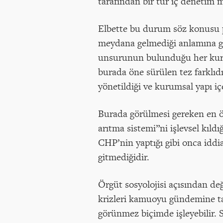
tarafından bir tür iç denetim
Elbette bu durum söz konusu pa
meydana gelmediği anlamına gel
unsurunun bulunduğu her kurum g
burada öne sürülen tez farklıd
yönetildiği ve kurumsal yapı içe
Burada görülmesi gereken en ö
arıtma sistemi”ni işlevsel kıldı
CHP’nin yaptığı gibi onca iddia
gitmediğidir.
Örgüt sosyolojisi açısından değ
krizleri kamuoyu gündemine ta
görünmez biçimde işleyebilir.