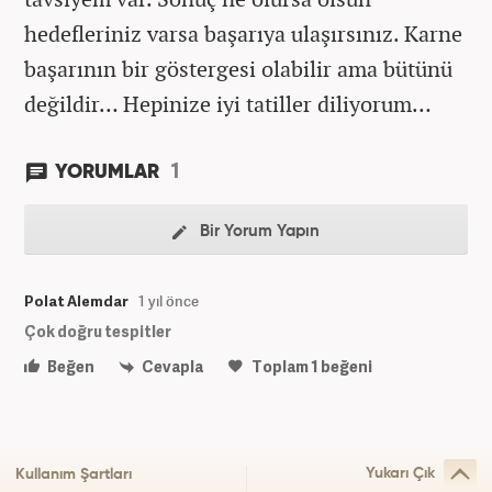
hedefleriniz varsa başarıya ulaşırsınız. Karne
başarının bir göstergesi olabilir ama bütünü
değildir… Hepinize iyi tatiller diliyorum…
1
YORUMLAR
Bir Yorum Yapın
Polat Alemdar
1 yıl önce
Çok doğru tespitler
Beğen
Cevapla
Toplam
1
beğeni
Yukarı Çık
Kullanım Şartları