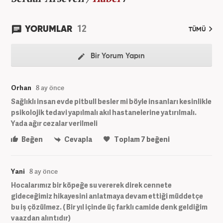
12
YORUMLAR
TÜMÜ
Bir Yorum Yapın
Orhan
8 ay önce
Sağlıklı insan evde pitbull besler mi böyle insanları kesinlikle
psikolojik tedavi yapılmalı akıl hastanelerine yatırılmalı.
Yada ağır cezalar verilmeli
Beğen
Cevapla
Toplam
7
beğeni
Yani
8 ay önce
Hocalarımız bir köpeğe su vererek direk cennete
gideceğimiz hikayesini anlatmaya devam ettiği müddetçe
bu iş çözülmez. ( Bir yıl içinde üç farklı camide denk geldiğim
vaazdan alıntıdır)