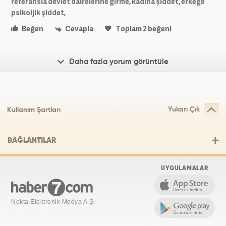
referansla devlet dairelerine girme, kadına şiddet, erkeğe
psikoljik şiddet,
Beğen
Cevapla
Toplam
2
beğeni
Daha fazla yorum görüntüle
Yukarı Çık
Kullanım Şartları
BAĞLANTILAR
UYGULAMALAR
Nokta Elektronik Medya A.Ş.