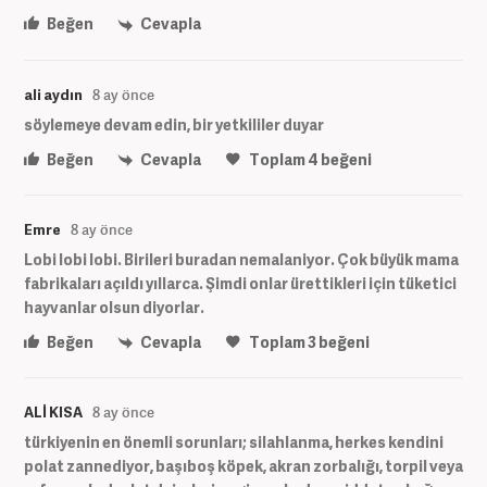
Beğen
Cevapla
ali aydın
8 ay önce
söylemeye devam edin, bir yetkililer duyar
Beğen
Cevapla
Toplam
4
beğeni
Emre
8 ay önce
Lobi lobi lobi. Birileri buradan nemalaniyor. Çok büyük mama
fabrikaları açıldı yıllarca. Şimdi onlar ürettikleri için tüketici
hayvanlar olsun diyorlar.
Beğen
Cevapla
Toplam
3
beğeni
ALİ KISA
8 ay önce
türkiyenin en önemli sorunları; silahlanma, herkes kendini
polat zannediyor, başıboş köpek, akran zorbalığı, torpil veya