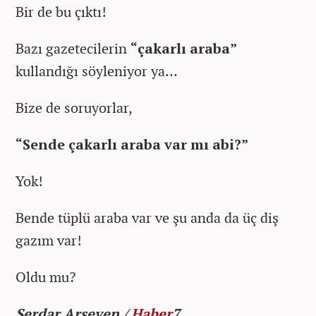
Bir de bu çıktı!
Bazı gazetecilerin
“çakarlı araba”
kullandığı söyleniyor ya…
Bize de soruyorlar,
“Sende çakarlı araba var mı abi?”
Yok!
Bende tüplü araba var ve şu anda da üç diş
gazım var!
Oldu mu?
Serdar Arseven /
Haber
7