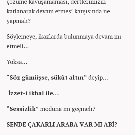
çözüme kavuşamaması, dertlerimizin
katlanarak devam etmesi karşısında ne
yapmalı?
Söylemeye, ikazlarda bulunmaya devam mı
etmeli…
Yoksa…
“Söz gümüşse, sükût altın”
deyip…
İzzet-i ikbal ile…
“Sessizlik”
moduna mı geçmeli?
SENDE ÇAKARLI ARABA VAR MI ABİ?