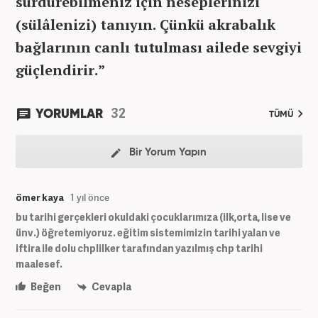
sürdürebilmeniz için neseplerinizi
(sülâlenizi) tanıyın. Çünkü akrabalık
bağlarının canlı tutulması ailede sevgiyi
güçlendirir.”
32
YORUMLAR
TÜMÜ
Bir Yorum Yapın
ömer kaya
1 yıl önce
bu tarihi gerçekleri okuldaki çocuklarımıza (ilk,orta, lise ve
ünv.) öğretemiyoruz. eğitim sistemimizin tarihi yalan ve
iftira ile dolu chplilker tarafından yazılmış chp tarihi
maalesef.
Beğen
Cevapla