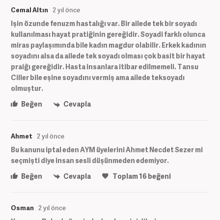
Cemal Altın
2 yıl önce
Işin özunde fenuzm hastalığı var. Bir ailede tek bir soyadı
kullanılması hayat pratiğinin gereğidir. Soyadi farklı olunca
miras paylaşımında bile kadın magdur olabilir. Erkek kadının
soyadını alsa da ailede tek soyadı olması çok basit bir hayat
praiğı gereğidir. Hasta insanlara itibar edilmemeli. Tansu
Ciller bile eşine soyadını vermiş ama ailede teksoyadı
olmuştur.
Beğen
Cevapla
Ahmet
2 yıl önce
Bu kanunu iptal eden AYM üyelerini Ahmet Necdet Sezer mi
seçmişti diye insan sesli düşünmeden edemiyor.
Beğen
Cevapla
Toplam
16
beğeni
Osman
2 yıl önce