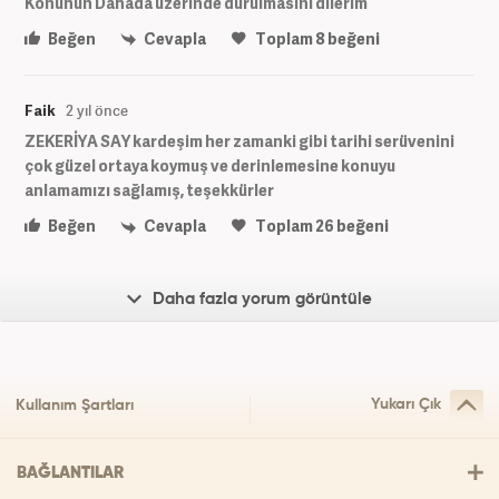
Konunun Dahada üzerinde durulmasini dilerim
Beğen
Cevapla
Toplam
8
beğeni
Faik
2 yıl önce
ZEKERİYA SAY kardeşim her zamanki gibi tarihi serüvenini
çok güzel ortaya koymuş ve derinlemesine konuyu
anlamamızı sağlamış, teşekkürler
Beğen
Cevapla
Toplam
26
beğeni
Daha fazla yorum görüntüle
Yukarı Çık
Kullanım Şartları
BAĞLANTILAR