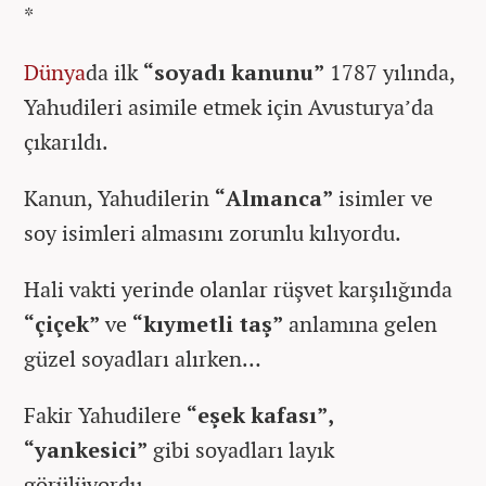
*
Dünya
da ilk
“soyadı kanunu”
1787 yılında,
Yahudileri asimile etmek için Avusturya’da
çıkarıldı.
Kanun, Yahudilerin
“Almanca”
isimler ve
soy isimleri almasını zorunlu kılıyordu.
Hali vakti yerinde olanlar rüşvet karşılığında
“çiçek”
ve
“kıymetli taş”
anlamına gelen
güzel soyadları alırken…
Fakir Yahudilere
“eşek kafası”,
“yankesici”
gibi soyadları layık
görülüyordu.