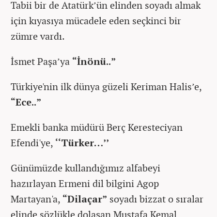
Tabii bir de Atatürk’ün elinden soyadı almak
için kıyasıya mücadele eden seçkinci bir
zümre vardı.
İsmet Paşa’ya
“İnönü..”
Türkiye'nin ilk dünya güzeli Keriman Halis’e,
“Ece..”
Emekli banka müdürü Berç Keresteciyan
Efendi'ye,
‘‘Türker…’’
Günümüzde kullandığımız alfabeyi
hazırlayan Ermeni dil bilgini Agop
Martayan'a,
“Dilaçar”
soyadı bizzat o sıralar
elinde sözlükle dolaşan Mustafa Kemal