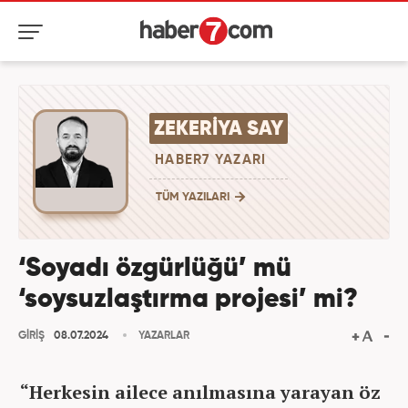
ZEKERIYA SAY
HABER7 YAZARI
TÜM YAZILARI
‘Soyadı özgürlüğü’ mü
‘soysuzlaştırma projesi’ mi?
GİRİŞ
08.07.2024
YAZARLAR
“Herkesin ailece anılmasına yarayan öz