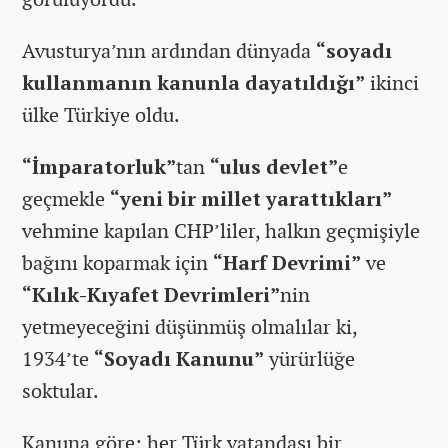
Avusturya’nın ardından dünyada
“soyadı
kullanmanın kanunla dayatıldığı”
ikinci
ülke Türkiye oldu.
“İmparatorluk”
tan
“ulus devlet”
e
geçmekle
“yeni bir millet yarattıkları”
vehmine kapılan CHP’liler, halkın geçmişiyle
bağını koparmak için
“Harf Devrimi”
ve
“Kılık-Kıyafet Devrimleri”
nin
yetmeyeceğini düşünmüş olmalılar ki,
1934’te
“Soyadı Kanunu”
yürürlüğe
soktular.
Kanuna göre; her Türk vatandaşı bir