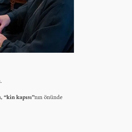
.
ı,
“kin kapısı”
nın önünde