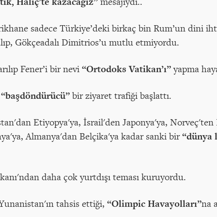
tik, Haliç’te kazacağız”
mesajıydı..
ikhane sadece Türkiye’deki birkaç bin Rum’un dini ihti
lıp, Gökçeadalı Dimitrios’u mutlu etmiyordu.
arılıp Fener’i bir nevi
“Ortodoks Vatikan’ı”
yapma haya
z
“başdöndürücü”
bir ziyaret trafiği başlattı.
tan'dan Etiyopya'ya, İsrail'den Japonya'ya, Norveç'ten
ya'ya, Almanya'dan Belçika'ya kadar sanki bir
“dünya l
akanı'ndan daha çok yurtdışı teması kuruyordu.
Yunanistan'ın tahsis ettiği,
“Olimpic Havayolları”
na a