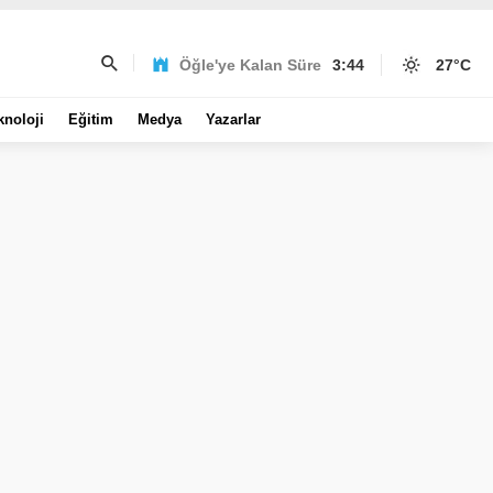
Öğle'ye Kalan Süre
3:44
27
°C
knoloji
Eğitim
Medya
Yazarlar