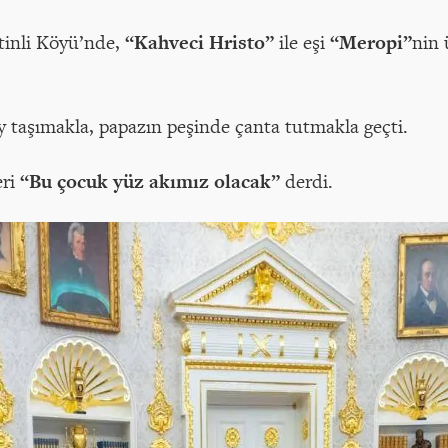
tinli Köyü’nde,
“Kahveci Hristo”
ile eşi
“Meropi”
nin
 taşımakla, papazın peşinde çanta tutmakla geçti.
eri
“Bu çocuk yüz akımız olacak”
derdi.