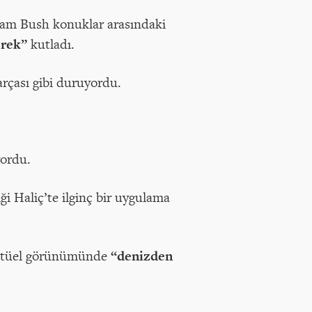
am Bush konuklar arasındaki
erek”
kutladı.
rçası gibi duruyordu.
yordu.
ği Haliç’te ilginç bir uygulama
 ritüel görünümünde
“denizden