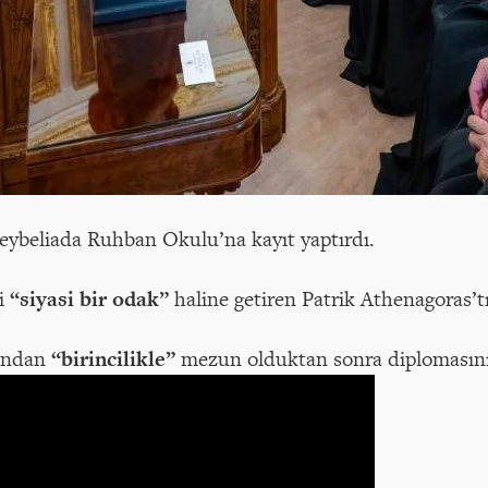
eybeliada Ruhban Okulu’na kayıt yaptırdı.
i
“siyasi bir odak”
haline getiren Patrik Athenagoras’tı
u'ndan
“birincilikle”
mezun olduktan sonra diplomasın