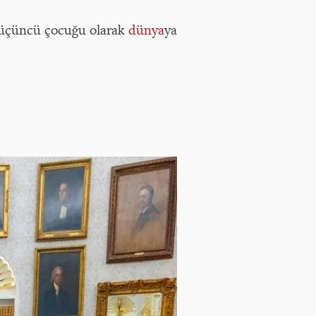
 üçüncü çocuğu olarak
dünya
ya