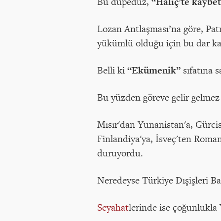
Bu düpedüz,
“Haliç’te kaybet
Lozan Antlaşması’na göre, Patr
yükümlü olduğu için bu dar ka
Belli ki
“Ekümenik”
sıfatına s
Bu yüzden göreve gelir gelme
Mısır'dan Yunanistan'a, Gürcis
Finlandiya'ya, İsveç'ten Roman
duruyordu.
Neredeyse Türkiye Dışişleri B
Seyahat
lerinde ise çoğunlukla 