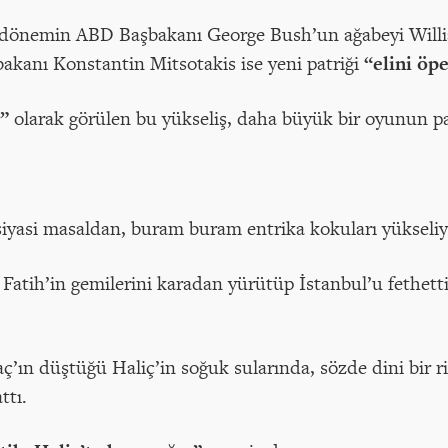
dönemin ABD Başbakanı George Bush’un ağabeyi Willi
bakanı Konstantin Mitsotakis ise yeni patriği
“elini öp
r”
olarak görülen bu yükseliş, daha büyük bir oyunun pa
iyasi masaldan, buram buram entrika kokuları yükseli
Fatih’in gemilerini karadan yürütüp İstanbul’u fethetti
aç’ın düştüğü Haliç’in soğuk sularında, sözde dini bir
ttı.