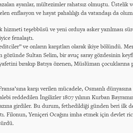
i azalan ayanlar, mültezimler rahatsız olmuştu. Üstelik v
len enflasyon ve hayat pahalılığı da vatandaşı da olum
k hizmeti teşebbüsü ve yeni orduya asker yazılması sü
yice fenalaştı.
itciler” ve onların karşıtları olarak ikiye bölündü. Me
ın gözünde Sultan Selim, bir avuç saray gözdesinin key
ıyafetini bırakıp Batıya özenen, Müslüman çocuklarına 
Fransa’sına karşı verilen mücadele, Osmanlı dünyasına d
alebi reddedilen İngilizler 1807 yılının Kurban Bayramın
zına girdiler. Bu durum, fethedildiği günden beri ilk 
çtı. Filonun, Yeniçeri Ocağını imha etmek için devlet ric
şürdü.