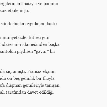
ergilerin artmasıyla ve paranın
suz etkilemişti.
recinde halka uygulanan baskı
mnuniyetsizler kitlesi gün
fî idaresinin idamesinden başka
pantolon giydiren “gavur” bir
a sıçramıştı. Fransız elçinin
da on beş gemilik bir filoyla
defa düşman gemileriyle tanışan
ali tarafından davet edildiği