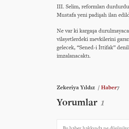
III. Selim, reformları durdurdu
Mustafa yeni padişah ilan edild
Ne var ki kargaşa durulmayacak
vilayetlerdeki mevkilerini gara
gelecek, “Sened-i İttifak” deni
imzalanacaktı.
Zekeriya Yıldız
/
Haber
7
Yorumlar
1