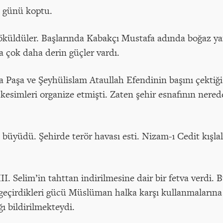
i günü koptu.
 döküldüler. Başlarında Kabakçı Mustafa adında boğaz y
a çok daha derin güçler vardı.
aşa ve Şeyhülislam Ataullah Efendinin başını çektiği d
kesimleri organize etmişti. Zaten şehir esnafının nerede
üyüdü. Şehirde terör havası esti. Nizam-ı Cedit kışlala
II. Selim’in tahttan indirilmesine dair bir fetva verdi. 
 geçirdikleri gücü Müslüman halka karşı kullanmalarına 
ğı bildirilmekteydi.