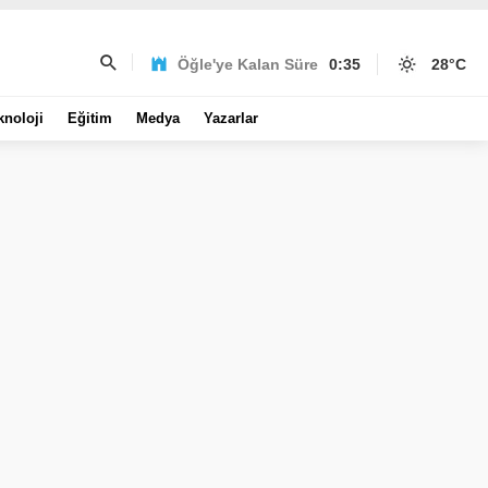
Öğle'ye Kalan Süre
0:35
28
°C
knoloji
Eğitim
Medya
Yazarlar