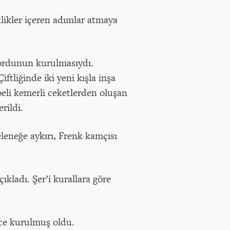
klikler içeren adımlar atmaya
 ordunun kurulmasıydı.
ftliğinde iki yeni kışla inşa
 beli kemerli ceketlerden oluşan
erildi.
leneğe aykırı, Frenk kamçısı
ıkladı. Şer’i kurallara göre
ece kurulmuş oldu.