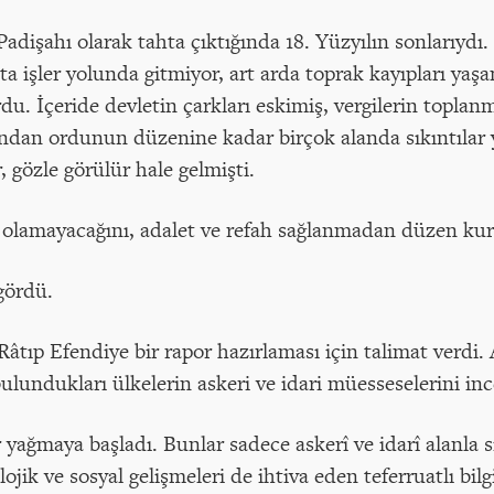
Padişahı olarak tahta çıktığında 18. Yüzyılın sonlarıydı.
 işler yolunda gitmiyor, art arda toprak kayıpları yaşanı
du. İçeride devletin çarkları eskimiş, vergilerin topla
ndan ordunun düzenine kadar birçok alanda sıkıntılar y
 gözle görülür hale gelmişti.
 olamayacağını, adalet ve refah sağlanmadan düzen kur
gördü.
Râtıp Efendiye bir rapor hazırlaması için talimat verdi.
bulundukları ülkelerin askeri ve idari müesseselerini inc
ağmaya başladı. Bunlar sadece askerî ve idarî alanla sı
jik ve sosyal gelişmeleri de ihtiva eden teferruatlı bilg