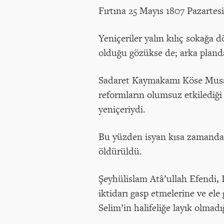
Fırtına 25 Mayıs 1807 Pazartes
Yeniçeriler yalın kılıç sokağa
olduğu gözükse de; arka pland
Sadaret Kaymakamı Köse Musa P
reformların olumsuz etkilediği 
yeniçeriydi.
Bu yüzden isyan kısa zamanda b
öldürüldü.
Şeyhülislam Atâ’ullah Efendi, I
iktidarı gasp etmelerine ve ele
Selim’in halifeliğe layık olmadı