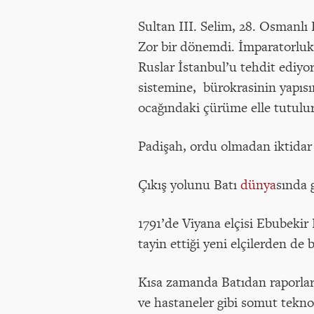
Sultan III. Selim, 28. Osmanlı 
Zor bir dönemdi. İmparatorlukta
Ruslar İstanbul’u tehdit ediyor
sistemine, bürokrasinin yapısı
ocağındaki çürüme elle tutulur,
Padişah, ordu olmadan iktidar
Çıkış yolunu Batı
dünya
sında 
1791’de Viyana elçisi Ebubekir 
tayin ettiği yeni elçilerden de 
Kısa zamanda Batıdan raporlar y
ve hastaneler gibi somut teknolo