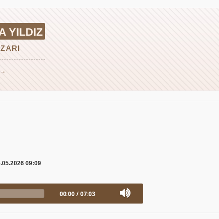
A YILDIZ
ZARI
 →
.05.2026 09:09
00:00
/
07:03