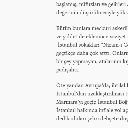
başlamış, nüfuzları ve gelirler
değerinin düşürülmesiyle yükse
Bütün bunlara mecburi askerli
ve şiddet de eklenince vaziyet i
İstanbul sokakları “Nizam-ı Ced
geçtikçe daha çok arttı. Onlar
bir şey yapmayan, atalarının k
padişahtı.
Öte yandan Avrupa’da, ihtilal 
İstanbul’dan uzaklaştırılması t
Marmara’yı geçip İstanbul Boğa
İstanbul halkında infiale yol a
dedikoduları şehri dehşete dü