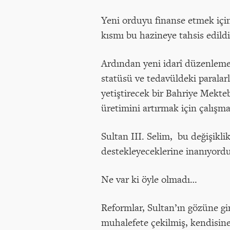
Yeni orduyu finanse etmek için
kısmı bu hazineye tahsis edildi.
Ardından yeni idarî düzenlemel
statüsü ve tedavüldeki paralarl
yetiştirecek bir Bahriye Mekte
üretimini artırmak için çalışmal
Sultan III. Selim, bu değişikl
destekleyeceklerine inanıyord
Ne var ki öyle olmadı…
Reformlar, Sultan’ın gözüne g
muhalefete çekilmiş, kendisin