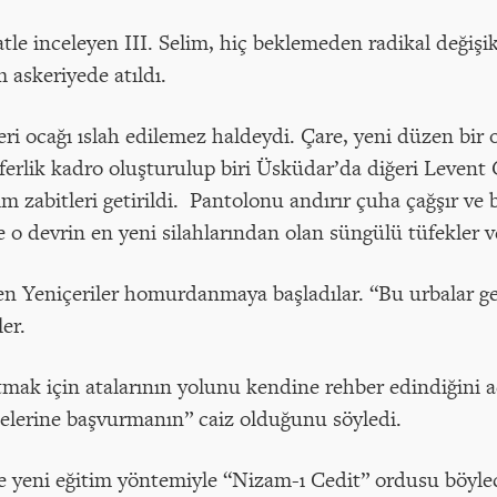
tle inceleyen III. Selim, hiç beklemeden radikal değişi
m askeriyede atıldı.
ri ocağı ıslah edilemez haldeydi. Çare, yeni düzen bir
ferlik kadro oluşturulup biri Üsküdar’da diğeri Levent Çi
tim zabitleri getirildi. Pantolonu andırır çuha çağşır ve
e o devrin en yeni silahlarından olan süngülü tüfekler v
zen Yeniçeriler homurdanmaya başladılar. “Bu urbalar ge
ler.
tmak için atalarının yolunu kendine rehber edindiğini aç
hilelerine başvurmanın” caiz olduğunu söyledi.
ve yeni eğitim yöntemiyle “Nizam-ı Cedit” ordusu böyl