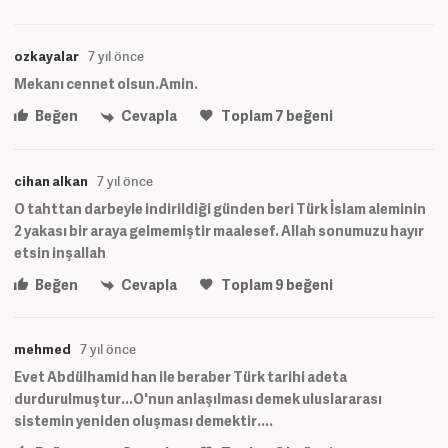
ozkayalar
7 yıl önce
Mekanı cennet olsun.Amin.
Beğen
Cevapla
Toplam
7
beğeni
cihan alkan
7 yıl önce
O tahttan darbeyle indirildiği günden beri Türk İslam aleminin
2 yakası bir araya gelmemiştir maalesef. Allah sonumuzu hayır
etsin inşallah
Beğen
Cevapla
Toplam
9
beğeni
mehmed
7 yıl önce
Evet Abdülhamid han ile beraber Türk tarihi adeta
durdurulmuştur...O'nun anlaşılması demek uluslararası
sistemin yeniden oluşması demektir....