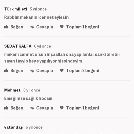
Türk milleti
5 yıl önce
Rabbim mekanını cennet eylesin
Beğen
Cevapla
Toplam
1
beğeni
SEDAT KALFA
6 yıl önce
mekanı cennet olsun inşaallah ona yapılanlar sanki birebir
sayın tayyip bey e yapılıyor hissindeyim
Beğen
Cevapla
Toplam
2
beğeni
Mehmet
6 yıl önce
Emeğinize sağlık hocam.
Beğen
Cevapla
Toplam
1
beğeni
vatandaş
6 yıl önce