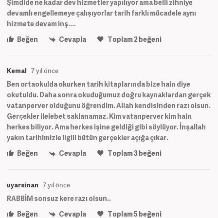
Şimdide ne kadar dev hizmetler yapılıyor ama belli zihniye
devamlı engellemeye çalışıyorlar tarih farklı mücadele aynı
hizmete devam inş....
Beğen
Cevapla
Toplam
2
beğeni
Kemal
7 yıl önce
Ben ortaokulda okurken tarih kitaplarında bize hain diye
okutuldu. Daha sonra okuduğumuz doğru kaynaklardan gerçek
vatanperver olduğunu öğrendim. Allah kendisinden razı olsun.
Gerçekler ilelebet saklanamaz. Kim vatanperver kim hain
herkes biliyor. Ama herkes işine geldiği gibi söylüyor. İnşallah
yakın tarihimizle ilgili bütün gerçekler açığa çıkar.
Beğen
Cevapla
Toplam
3
beğeni
uyarsinan
7 yıl önce
RABBİM sonsuz kere razı olsun..
Beğen
Cevapla
Toplam
5
beğeni