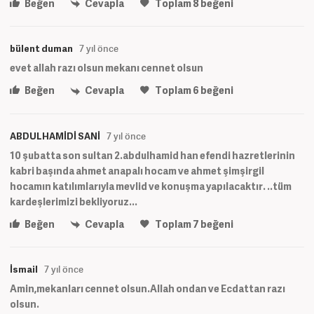
Beğen
Cevapla
Toplam
8
beğeni
bülent duman
7 yıl önce
evet allah razı olsun mekanı cennet olsun
Beğen
Cevapla
Toplam
6
beğeni
ABDULHAMİDİ SANİ
7 yıl önce
10 şubatta son sultan 2.abdulhamid han efendi hazretlerinin
kabri başında ahmet anapalı hocam ve ahmet şimşirgil
hocamın katılımlarıyla mevlid ve konuşma yapılacaktır. ..tüm
kardeşlerimizi bekliyoruz...
Beğen
Cevapla
Toplam
7
beğeni
İsmail
7 yıl önce
Amin,mekanları cennet olsun.Allah ondan ve Ecdattan razı
olsun.