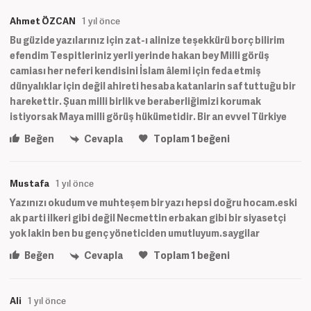
Ahmet ÖZCAN
1 yıl önce
Bu güzide yazılarınız için zat-ı alinize teşekkürü borç bilirim
efendim Tespitleriniz yerli yerinde hakan bey Milli görüş
camiası her neferi kendisini İslam âlemi için feda etmiş
dünyalıklar için değil ahireti hesaba katanlarin saf tuttuğu bir
harekettir. Şuan milli birlik ve beraberliğimizi korumak
istiyorsak Maya milli görüş hükümetidir. Bir an evvel Türkiye
Beğen
Cevapla
Toplam
1
beğeni
Mustafa
1 yıl önce
Yazınızı okudum ve muhteşem bir yazı hepsi doğru hocam.eski
ak parti ilkeri gibi değil Necmettin erbakan gibi bir siyasetçi
yok lakin ben bu genç yöneticiden umutluyum.saygilar
Beğen
Cevapla
Toplam
1
beğeni
Ali
1 yıl önce