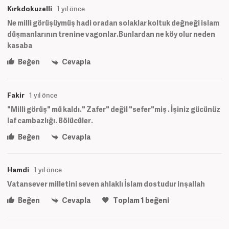
Kırkdokuzelli
1 yıl önce
Ne milli görüşüymüş hadi oradan solaklar koltuk değneği islam
düşmanlarının trenine vagonlar.Bunlardan ne köy olur neden
kasaba
Beğen
Cevapla
Fakir
1 yıl önce
"Milli görüş" mü kaldı." Zafer" değil "sefer"miş . İşiniz gücünüz
laf cambazlığı. Bölücüler.
Beğen
Cevapla
Hamdi
1 yıl önce
Vatansever milletini seven ahlaklı İslam dostudur inşallah
Beğen
Cevapla
Toplam
1
beğeni