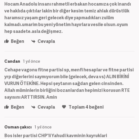
Hocam Anadolu insanı rahmetli erbakan hocamıza çok inandı
ve haklıda çıktılar lakin bir diğer kesim temiz ahlak dürüstlük
haramsız yaşam geri gelecek diye yapmadıkları zulüm
kalmadı.umarim bu yeni yönetim hayırlara vesile olsun.oyum
hep saadete.asla değişmez.
Beğen
Cevapla
Candan
1 yıl önce
Cehape vagonu fitne partisi sp, menfi hesaplar ve fitne partisi
yrp diğerlerini saymıyorum bile (gelecek, deva vs) ALIN BİRİNİ
VURUN ÖTEKİNE. Hepsi şeytanın sağdan gelen cinsinden.
Allah müminlerin birliğini bozanlardan hepimizi korusun RTE
sayısını ARTTIRSIN. Amin
Beğen
Cevapla
Toplam
4
beğeni
Osman çakıcı
1 yıl önce
Bos isler partisi CHP'li Yahudi kavminin kuyruklari