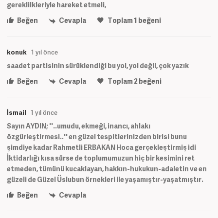
gereklilkleriyle hareket etmeli,
Beğen
Cevapla
Toplam
1
beğeni
konuk
1 yıl önce
saadet partisinin sürüklendiği bu yol, yol değil, çok yazık
Beğen
Cevapla
Toplam
2
beğeni
İsmail
1 yıl önce
Sayın AYDIN; ''..umudu, ekmeği, inancı, ahlakı
özgürleştirmesi..'' en güzel tespitlerinizden birisi bunu
şimdiye kadar Rahmetli ERBAKAN Hoca gerçekleştirmiş idi
İktidarlığı kısa sürse de toplumumuzun hiç bir kesimini ret
etmeden, tümünü kucaklayan, hakkın-hukukun-adaletin ve en
güzeli de Güzel Üslubun örnekleri ile yaşamıştır-yaşatmıştır.
Beğen
Cevapla