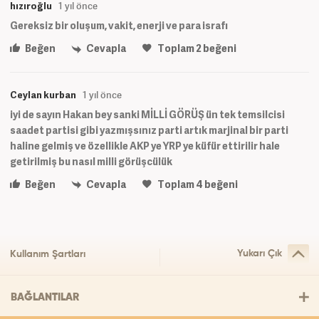
hızıroğlu
1 yıl önce
Gereksiz bir oluşum, vakit, enerji ve para israfı
Beğen
Cevapla
Toplam
2
beğeni
Ceylan kurban
1 yıl önce
iyi de sayın Hakan bey sanki MİLLİ GÖRÜŞ ün tek temsilcisi
saadet partisi gibi yazmışsınız parti artık marjinal bir parti
haline gelmiş ve özellikle AKP ye YRP ye küfür ettirilir hale
getirilmiş bu nasıl milli görüşcülük
Beğen
Cevapla
Toplam
4
beğeni
Yukarı Çık
Kullanım Şartları
BAĞLANTILAR