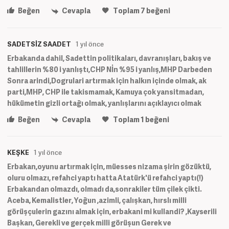
Beğen
Cevapla
Toplam
7
beğeni
SADETSİZ SAADET
1 yıl önce
Erbakanda dahil, Sadettin politikaları, davranışları, bakış ve
tahlillerin %80 i yanlıştı,CHP Nİn %95 i yanlış,MHP Darbeden
Sonra arindi,Dogrulari artırmak için halkın içinde olmak, ak
parti,MHP, CHP ile takismamak, Kamuya çok yansitmadan,
hükümetin gizli ortağı olmak, yanlışlarını açıklayıcı olmak
Beğen
Cevapla
Toplam
1
beğeni
KEŞKE
1 yıl önce
Erbakan,oyunu artırmak için, müesses nizama şirin gözüktü,
oluru olmazı, refahci yaptı hatta Atatürk'ü refahci yaptı(!)
Erbakandan olmazdı, olmadı da,sonrakiler tüm çilek çikti.
Aceba, Kemalistler, Yoğun ,azimli, çalışkan, hırslı milli
görüşçulerin gazını almak için, erbakani mi kullandi? ,Kayserili
Başkan, Gerekli ve gerçek milli görüşun Gerek ve