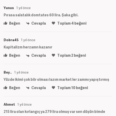
Yunus
1 yıl önce
Pırasa salatalık domtates 60 lira. Şaka gibi.
Beğen
Cevapla
Toplam
4
beğeni
Dobra45
1 yıl önce
Kapitalizm herzamn kazanır
Beğen
Cevapla
Toplam
2
beğeni
Bey..
1 yıl önce
Yüzde ikimi çok biir olması lazım market ler zammı yapıştırmış
Beğen
Cevapla
Toplam
10
beğeni
Ahmet
1 yıl önce
215 lira olan kırlangıç ya 279 lira olmuş var sen düşün bimde