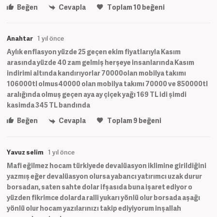
Beğen
Cevapla
Toplam
10
beğeni
Anahtar
1 yıl önce
Aylık enflasyon yüzde 25 geçen ekim fiyatlarıyla Kasım
arasında yüzde 40 zam gelmiş herşeye insanlarında Kasım
indirimi altında kandırıyorlar 70000olan mobilya takımı
106000tl olmus40000 olan mobilya takımı 70000 ve 850000tl
aralığında olmuş geçen aya ay çiçek yağı 169 TL idi şimdi
kasimda 345 TL bandında
Beğen
Cevapla
Toplam
9
beğeni
Yavuz selim
1 yıl önce
Mafi eğilmez hocam türkiyede devalüasyon iklimine girildiğini
yazmış eğer devalüasyon olursa yabancı yatırımcı uzak durur
borsadan, saten sahte dolar ifşasıda buna işaret ediyor o
yüzden fikrimce dolarda ralli yukarı yönlü olur borsada aşağı
yönlü olur hocam yazılarınızı takip ediyiyorum inşallah