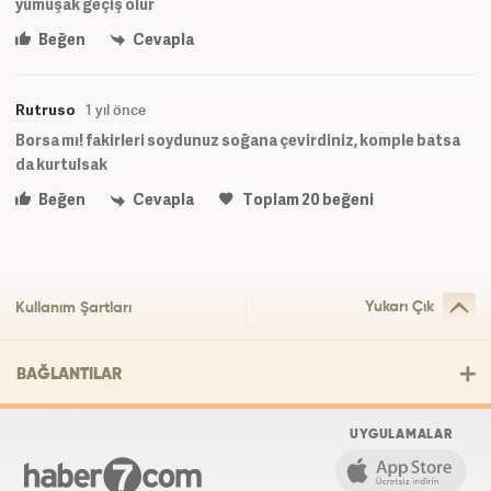
yumuşak geçiş olur
Beğen
Cevapla
Rutruso
1 yıl önce
Borsa mı! fakirleri soydunuz soğana çevirdiniz, komple batsa
da kurtulsak
Beğen
Cevapla
Toplam
20
beğeni
Yukarı Çık
Kullanım Şartları
BAĞLANTILAR
UYGULAMALAR