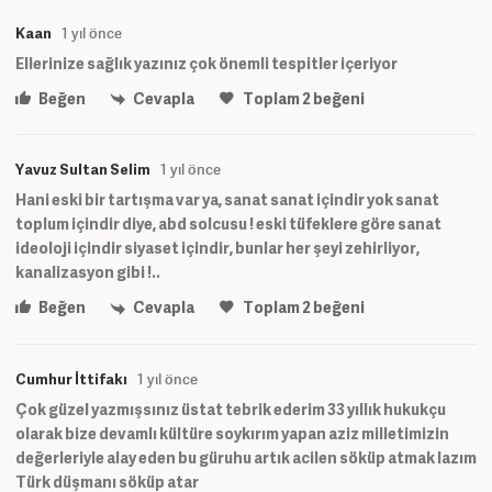
Kaan
1 yıl önce
Ellerinize sağlık yazınız çok önemli tespitler içeriyor
Beğen
Cevapla
Toplam
2
beğeni
Yavuz Sultan Selim
1 yıl önce
Hani eski bir tartışma var ya, sanat sanat içindir yok sanat
toplum içindir diye, abd solcusu ! eski tüfeklere göre sanat
ideoloji içindir siyaset içindir, bunlar her şeyi zehirliyor,
kanalizasyon gibi !..
Beğen
Cevapla
Toplam
2
beğeni
Cumhur İttifakı
1 yıl önce
Çok güzel yazmışsınız üstat tebrik ederim 33 yıllık hukukçu
olarak bize devamlı kültüre soykırım yapan aziz milletimizin
değerleriyle alay eden bu güruhu artık acilen söküp atmak lazım
Türk düşmanı söküp atar