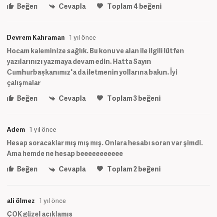
Beğen
Cevapla
Toplam
4
beğeni
Devrem Kahraman
1 yıl önce
Hocam kaleminize sağlık. Bu konu ve alan ile ilgili lütfen
yazılarınızı yazmaya devam edin. Hatta Sayın
Cumhurbaşkanımız'a da iletmenin yollarına bakın. İyi
çalışmalar
Beğen
Cevapla
Toplam
3
beğeni
Adem
1 yıl önce
Hesap soracaklar mış mış mış. Onlara hesabı soran var şimdi.
Ama hemde ne hesap beeeeeeeeeee
Beğen
Cevapla
Toplam
2
beğeni
ali ölmez
1 yıl önce
ÇOK güzel açıklamış