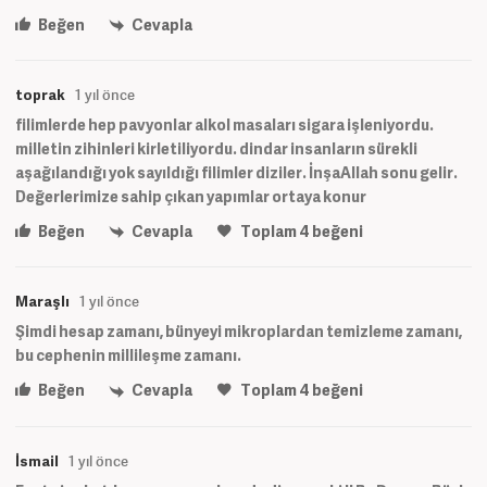
Beğen
Cevapla
toprak
1 yıl önce
filimlerde hep pavyonlar alkol masaları sigara işleniyordu.
milletin zihinleri kirletiliyordu. dindar insanların sürekli
aşağılandığı yok sayıldığı filimler diziler. İnşaAllah sonu gelir.
Değerlerimize sahip çıkan yapımlar ortaya konur
Beğen
Cevapla
Toplam
4
beğeni
Maraşlı
1 yıl önce
Şimdi hesap zamanı, bünyeyi mikroplardan temizleme zamanı,
bu cephenin millileşme zamanı.
Beğen
Cevapla
Toplam
4
beğeni
İsmail
1 yıl önce