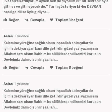
Evet size katılıyorum aynen ben de diyorum ki '' Bu Devran Böyle
gitmez ve gitmeyecek de.'' Tarih gösteriyor ki Her DEVRAN
nasıl geldi ise öyle gidiyor....
Beğen
Cevapla
Toplam
3
beğeni
Aslan
1 yıl önce
Kalemine yüreğine sağlık olsun inşaallah abim yıllardır
içimizdeki yarayan kanı dile getirdin güzel yazı yazmışsın
Allahım razı olsun Rabbim bu sülüklerden ülkemizi korusun
Devleimiz daim olsun inşaallah...
Beğen
Cevapla
Toplam
8
beğeni
Aslan
1 yıl önce
Kalemine yüreğine sağlık olsun inşaallah abim yıllardır
içimizdeki yarayan kanı dile getirdin güzel yazı yazmışsın
Allahım razı olsun Rabbim bu sülüklerden ülkemizi korusun
Devleimiz daim olsun inşaallah...