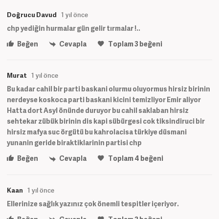
Doğrucu Davud
1 yıl önce
chp yediğin hurmalar gün gelir tırmalar !..
Beğen
Cevapla
Toplam
3
beğeni
Murat
1 yıl önce
Bu kadar cahil bir parti baskani olurmu oluyormus hirsiz birinin
nerdeyse koskoca parti baskani kicini temizliyor Emir aliyor
Hatta dort Asyl önünde duruyor bu cahil saklaban hirsiz
sehtekar zübük birinin dis kapi sübürgesi cok tiksindiruci bir
hirsiz mafya suc örgütü bu kahrolacisa türkiye düsmani
yunanin geride biraktiklarinin partisi chp
Beğen
Cevapla
Toplam
4
beğeni
Kaan
1 yıl önce
Ellerinize sağlık yazınız çok önemli tespitler içeriyor.