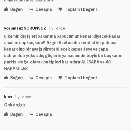
Beğen
Cevapla
Toplam
1
beğeni
yorumsuz SORUNSUZ
1 yıl önce
ülkemin dış işleri bakanına pabucumun kenarı diyecek kadar
alçalan chp başkanı!!!özgür özel acaba kendisi bir pabuca
kenar olup bir ayağı yüretebilecek kapasiteye ve çapa
sahipmidir yoksa dış güçlerin yamasımıdır böyle bir başkanın
partisi doğal olarak bu tipleri barındırır ALİ BABA ve 40
HARAMİLER
Beğen
Cevapla
Toplam
1
beğeni
klas
1 yıl önce
Çok doğru
Beğen
Cevapla