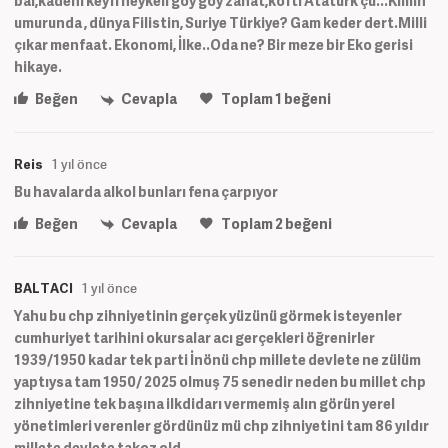
bal,kadehi keyfi heykeli goy goy zanat,kofti Atatürk çü...Kimin
umurunda , dünya Filistin, Suriye Türkiye? Gam keder dert.Milli
çıkar menfaat. Ekonomi, İlke..Oda ne? Bir meze bir Eko gerisi
hikaye.
Beğen
Cevapla
Toplam
1
beğeni
Reis
1 yıl önce
Bu havalarda alkol bunları fena çarpıyor
Beğen
Cevapla
Toplam
2
beğeni
BALTACI
1 yıl önce
Yahu bu chp zihniyetinin gerçek yüzünü görmek isteyenler
cumhuriyet tarihini okursalar acı gerçekleri öğrenirler
1939/1950 kadar tek parti İnönü chp millete devlete ne zülüm
yaptıysa tam 1950/ 2025 olmuş 75 senedir neden bu millet chp
zihniyetine tek başına ilkdidarı vermemiş alın görün yerel
yönetimleri verenler gördünüz mü chp zihniyetini tam 86 yıldır
millete devlete takoz old