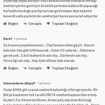
şöyle yap deyip duruyor oda tasması elinde olanların verdiği
emirleri yerine getiriyor Atatürk yerinden kalksa ilk yapacağı
herhalde kurduğu partiyi ne hale getirmişler diye hepsini
keserdi valla yazık birde cumhuriyet kurucuusna laf ediyorlar
Beğen
Cevapla
Toplam
1
beğeni
Seref
1 yıl önce
Sa boşuna yoyulmissunuz.. Chp İmamın eline geçti.. Sessiz
kalsalar shp gibi sifirlanacak.. Oyları 32 çalarak... Düşmana
gerek yok.. 5.kol faaliyeti in adı chp.. Darbenin adı chp..
Hırsızlığı adı chp.. Hep öyle idi hep öyle olacak..
Beğen
Cevapla
Toplam
2
beğeni
Umurunda mı dünya?
1 yıl önce
Onlar ŞAKA gib i,sanal cumhurbaşkanlığı ofisi ugraşında . Bir
Bld ye başkanını tek taraflı DİKTA cumhurbaşkanı ilan etmiş.
İşi,dert Zor Ekrem de Ekrem. Sırları pek,cep dolu iki el yağ