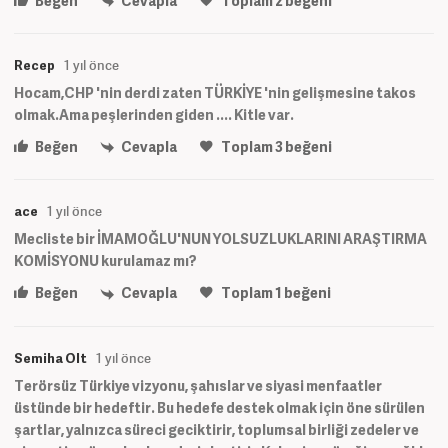
Beğen
Cevapla
Toplam
2
beğeni
Recep
1 yıl önce
Hocam,CHP 'nin derdi zaten TÜRKİYE 'nin gelişmesine takos
olmak.Ama peşlerinden giden .... Kitle var.
Beğen
Cevapla
Toplam
3
beğeni
ace
1 yıl önce
Mecliste bir İMAMOĞLU'NUN YOLSUZLUKLARINI ARAŞTIRMA
KOMİSYONU kurulamaz mı?
Beğen
Cevapla
Toplam
1
beğeni
Semiha Olt
1 yıl önce
Terörsüz Türkiye vizyonu, şahıslar ve siyasi menfaatler
üstünde bir hedeftir. Bu hedefe destek olmak için öne sürülen
şartlar, yalnızca süreci geciktirir, toplumsal birliği zedeler ve