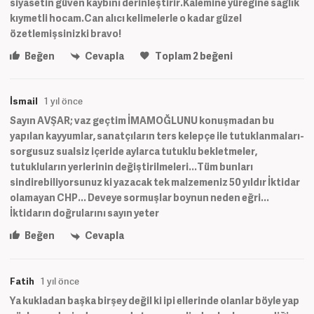
siyasetin güven kaybını derinleştirir.Kalemine yüreğine sağlık
kıymetli hocam.Can alıcı kelimelerle o kadar güzel
özetlemişsinizki bravo!
Beğen
Cevapla
Toplam
2
beğeni
İsmail
1 yıl önce
Sayın AVŞAR; vaz geçtim İMAMOĞLUNU konuşmadan bu
yapılan kayyumlar, sanatçıların ters kelepçe ile tutuklanmaları-
sorgusuz sualsiz içeride aylarca tutuklu bekletmeler,
tutukluların yerlerinin değiştirilmeleri...Tüm bunları
sindirebiliyorsunuz ki yazacak tek malzemeniz 50 yıldır İktidar
olamayan CHP... Deveye sormuşlar boynun neden eğri...
İktidarın doğrularını sayın yeter
Beğen
Cevapla
Fatih
1 yıl önce
Ya kukladan başka birşey değil ki ipi ellerinde olanlar böyle yap