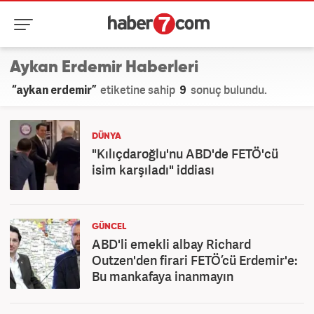
Aykan Erdemir Haberleri
“aykan erdemir”
etiketine sahip
9
sonuç bulundu.
DÜNYA
"Kılıçdaroğlu'nu ABD'de FETÖ'cü
isim karşıladı" iddiası
GÜNCEL
ABD'li emekli albay Richard
Outzen'den firari FETÖ’cü Erdemir'e:
Bu mankafaya inanmayın