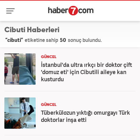
Cibuti Haberleri
“cibuti”
etiketine sahip
50
sonuç bulundu.
GÜNCEL
İstanbul'da ultra ırkçı bir doktor çift
'domuz eti' için Cibutili aileye kan
kusturdu
GÜNCEL
Tüberkülozun yıktığı omurgayı Türk
doktorlar inşa etti