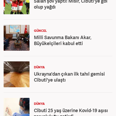
Salah şov yaptı! Mısır, Cibuti'ye gol
olup yağdı
GÜNCEL
Milli Savunma Bakanı Akar,
Büyükelçileri kabul etti
DÜNYA
Ukrayna'dan çıkan ilk tahıl gemisi
Cibuti'ye ulaştı
DÜNYA
Cibuti 25 yaş üzerine Kovid-19 aşısı