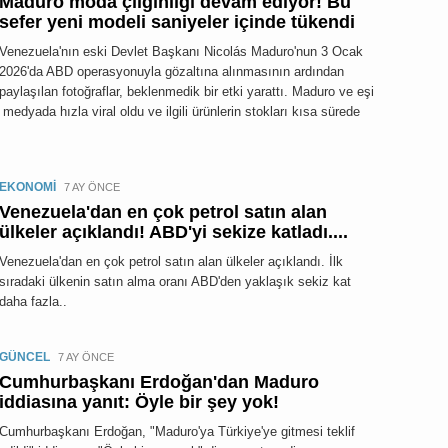
Maduro moda çılgınlığı devam ediyor! Bu
sefer yeni modeli saniyeler içinde tükendi
Venezuela'nın eski Devlet Başkanı Nicolás Maduro'nun 3 Ocak
2026'da ABD operasyonuyla gözaltına alınmasının ardından
paylaşılan fotoğraflar, beklenmedik bir etki yarattı. Maduro ve eşi
l medyada hızla viral oldu ve ilgili ürünlerin stokları kısa sürede
EKONOMİ
7 AY ÖNCE
Venezuela'dan en çok petrol satın alan
ülkeler açıklandı! ABD'yi sekize katladı....
Venezuela'dan en çok petrol satın alan ülkeler açıklandı. İlk
sıradaki ülkenin satın alma oranı ABD'den yaklaşık sekiz kat
daha fazla..
GÜNCEL
7 AY ÖNCE
Cumhurbaşkanı Erdoğan'dan Maduro
iddiasına yanıt: Öyle bir şey yok!
Cumhurbaşkanı Erdoğan, "Maduro'ya Türkiye'ye gitmesi teklif