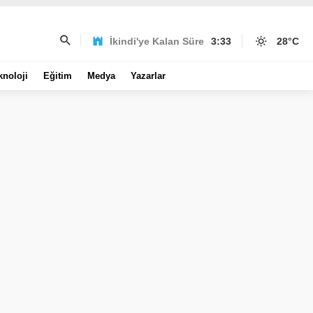
İkindi'ye Kalan Süre
3:33
28
°C
knoloji
Eğitim
Medya
Yazarlar