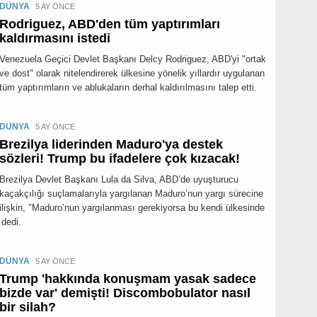
DÜNYA
5 AY ÖNCE
Rodriguez, ABD'den tüm yaptırımları
kaldırmasını istedi
Venezuela Geçici Devlet Başkanı Delcy Rodriguez, ABD'yi "ortak
ve dost" olarak nitelendirerek ülkesine yönelik yıllardır uygulanan
tüm yaptırımların ve ablukaların derhal kaldırılmasını talep etti.
DÜNYA
5 AY ÖNCE
Brezilya liderinden Maduro'ya destek
sözleri! Trump bu ifadelere çok kızacak!
Brezilya Devlet Başkanı Lula da Silva, ABD’de uyuşturucu
kaçakçılığı suçlamalarıyla yargılanan Maduro’nun yargı sürecine
ilişkin, "Maduro’nun yargılanması gerekiyorsa bu kendi ülkesinde
 dedi.
DÜNYA
5 AY ÖNCE
Trump 'hakkında konuşmam yasak sadece
bizde var' demişti! Discombobulator nasıl
bir silah?