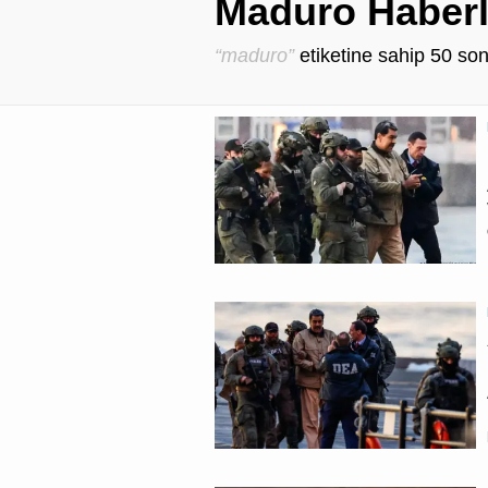
Maduro Haberl
“maduro”
etiketine sahip
50
son