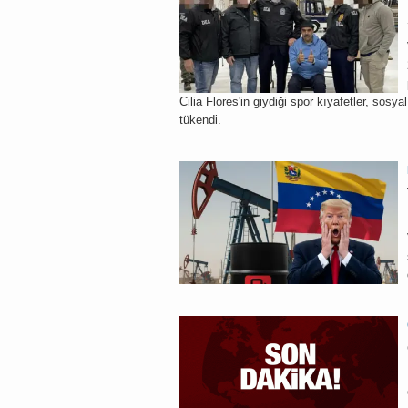
Cilia Flores'in giydiği spor kıyafetler, sosya
tükendi.