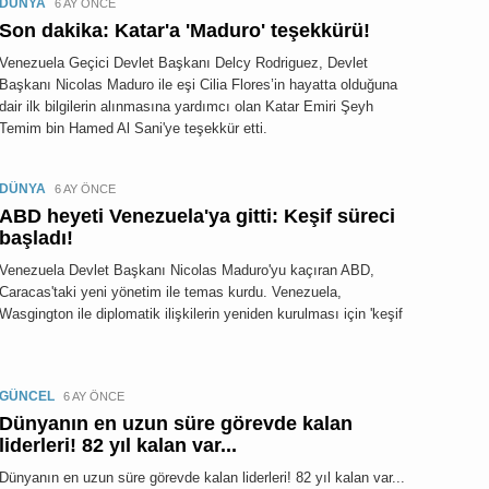
DÜNYA
6 AY ÖNCE
Son dakika: Katar'a 'Maduro' teşekkürü!
Venezuela Geçici Devlet Başkanı Delcy Rodriguez, Devlet
Başkanı Nicolas Maduro ile eşi Cilia Flores’in hayatta olduğuna
dair ilk bilgilerin alınmasına yardımcı olan Katar Emiri Şeyh
Temim bin Hamed Al Sani'ye teşekkür etti.
DÜNYA
6 AY ÖNCE
ABD heyeti Venezuela'ya gitti: Keşif süreci
başladı!
Venezuela Devlet Başkanı Nicolas Maduro'yu kaçıran ABD,
Caracas'taki yeni yönetim ile temas kurdu. Venezuela,
Wasgington ile diplomatik ilişkilerin yeniden kurulması için 'keşif
GÜNCEL
6 AY ÖNCE
Dünyanın en uzun süre görevde kalan
liderleri! 82 yıl kalan var...
Dünyanın en uzun süre görevde kalan liderleri! 82 yıl kalan var...