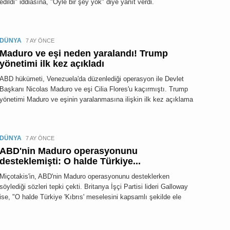
edildi" iddiasına, "Öyle bir şey yok" diye yanıt verdi.
DÜNYA
7 AY ÖNCE
Maduro ve eşi neden yaralandı! Trump
yönetimi ilk kez açıkladı
ABD hükümeti, Venezuela'da düzenlediği operasyon ile Devlet
Başkanı Nicolas Maduro ve eşi Cilia Flores'u kaçırmıştı. Trump
yönetimi Maduro ve eşinin yaralanmasına ilişkin ilk kez açıklama
DÜNYA
7 AY ÖNCE
ABD'nin Maduro operasyonunu
desteklemişti: O halde Türkiye...
Miçotakis'in, ABD'nin Maduro operasyonunu desteklerken
söylediği sözleri tepki çekti. Britanya İşçi Partisi lideri Galloway
ise, "O halde Türkiye 'Kıbrıs' meselesini kapsamlı şekilde ele