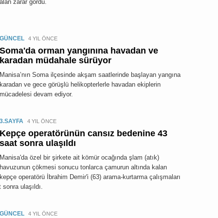
alan zarar gördü.
GÜNCEL
4 YIL ÖNCE
Soma'da orman yangınına havadan ve
karadan müdahale sürüyor
Manisa’nın Soma ilçesinde akşam saatlerinde başlayan yangına
karadan ve gece görüşlü helikopterlerle havadan ekiplerin
mücadelesi devam ediyor.
3.SAYFA
4 YIL ÖNCE
Kepçe operatörünün cansız bedenine 43
saat sonra ulaşıldı
Manisa'da özel bir şirkete ait kömür ocağında şlam (atık)
havuzunun çökmesi sonucu tonlarca çamurun altında kalan
kepçe operatörü İbrahim Demir'i (63) arama-kurtarma çalışmaları
 sonra ulaşıldı.
GÜNCEL
4 YIL ÖNCE