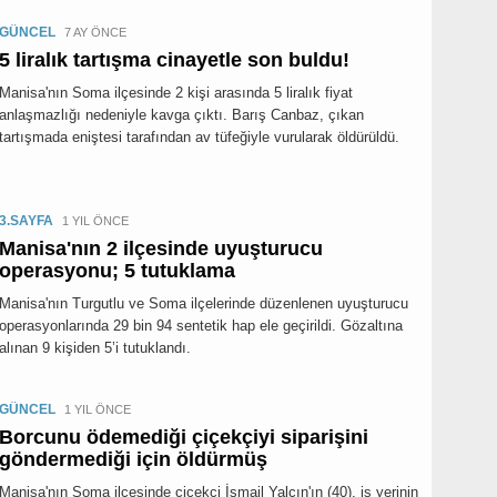
GÜNCEL
7 AY ÖNCE
5 liralık tartışma cinayetle son buldu!
Manisa'nın Soma ilçesinde 2 kişi arasında 5 liralık fiyat
anlaşmazlığı nedeniyle kavga çıktı. Barış Canbaz, çıkan
tartışmada eniştesi tarafından av tüfeğiyle vurularak öldürüldü.
3.SAYFA
1 YIL ÖNCE
Manisa'nın 2 ilçesinde uyuşturucu
operasyonu; 5 tutuklama
Manisa'nın Turgutlu ve Soma ilçelerinde düzenlenen uyuşturucu
operasyonlarında 29 bin 94 sentetik hap ele geçirildi. Gözaltına
alınan 9 kişiden 5’i tutuklandı.
GÜNCEL
1 YIL ÖNCE
Borcunu ödemediği çiçekçiyi siparişini
göndermediği için öldürmüş
Manisa'nın Soma ilçesinde çiçekçi İsmail Yalçın'ın (40), iş yerinin