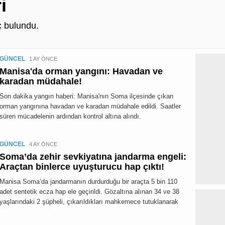
i
 bulundu.
GÜNCEL
1 AY ÖNCE
Manisa'da orman yangını: Havadan ve
karadan müdahale!
Son dakika yangın haberi: Manisa'nın Soma ilçesinde çıkan
orman yangınına havadan ve karadan müdahale edildi. Saatler
süren mücadelenin ardından kontrol altına alındı.
GÜNCEL
4 AY ÖNCE
Soma’da zehir sevkiyatına jandarma engeli:
Araçtan binlerce uyuşturucu hap çıktı!
Manisa Soma’da jandarmanın durdurduğu bir araçta 5 bin 110
adet sentetik ecza hap ele geçirildi. Gözaltına alınan 34 ve 38
yaşlarındaki 2 şüpheli, çıkarıldıkları mahkemece tutuklanarak