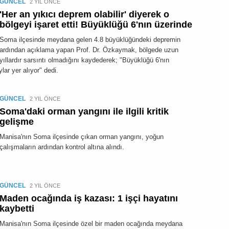
GÜNCEL
2 YIL ÖNCE
'Her an yıkıcı deprem olabilir' diyerek o
bölgeyi işaret etti! Büyüklüğü 6'nın üzerinde
Soma ilçesinde meydana gelen 4.8 büyüklüğündeki depremin
ardından açıklama yapan Prof. Dr. Özkaymak, bölgede uzun
yıllardır sarsıntı olmadığını kaydederek; "Büyüklüğü 6'nın
ar yer alıyor" dedi.
GÜNCEL
2 YIL ÖNCE
Soma'daki orman yangını ile ilgili kritik
gelişme
Manisa'nın Soma ilçesinde çıkan orman yangını, yoğun
çalışmaların ardından kontrol altına alındı.
GÜNCEL
2 YIL ÖNCE
Maden ocağında iş kazası: 1 işçi hayatını
kaybetti
Manisa'nın Soma ilçesinde özel bir maden ocağında meydana