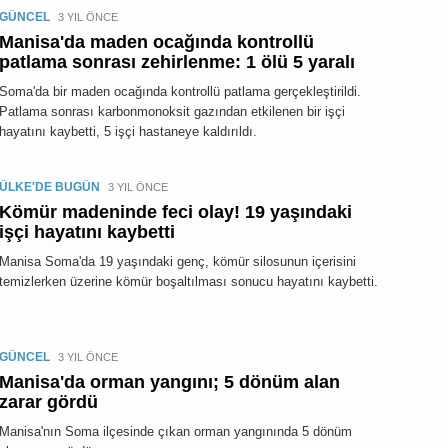
GÜNCEL
3 YIL ÖNCE
Manisa'da maden ocağında kontrollü
patlama sonrası zehirlenme: 1 ölü 5 yaralı
Soma'da bir maden ocağında kontrollü patlama gerçekleştirildi.
Patlama sonrası karbonmonoksit gazından etkilenen bir işçi
hayatını kaybetti, 5 işçi hastaneye kaldırıldı.
ÜLKE'DE BUGÜN
3 YIL ÖNCE
Kömür madeninde feci olay! 19 yaşındaki
işçi hayatını kaybetti
Manisa Soma'da 19 yaşındaki genç, kömür silosunun içerisini
temizlerken üzerine kömür boşaltılması sonucu hayatını kaybetti.
GÜNCEL
3 YIL ÖNCE
Manisa'da orman yangını; 5 dönüm alan
zarar gördü
Manisa'nın Soma ilçesinde çıkan orman yangınında 5 dönüm