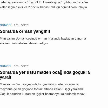
gelen iş kazasında 1 işçi öldü. Emekliliğine 1 yıldan az bir süre
kalan işçinin evli ve 2 çocuk babası olduğu öğrenilirken, olayla
GÜNCEL
2 YIL ÖNCE
Soma’da orman yangını!
Manisa'nın Soma ilçesinde ormanlık alanda başlayan yangına
ekiplerin müdahalesi devam ediyor.
GÜNCEL
3 YIL ÖNCE
Soma’da yer üstü maden ocağında göçük: 5
yaralı
Manisa’nın Soma ilçesinde bir yer üstü maden ocağında
meydana gelen göçükte toprak altında kalan 5 işçi yaralandı.
Göçük altından kurtarılan işçiler hastaneye kaldırılarak tedavi