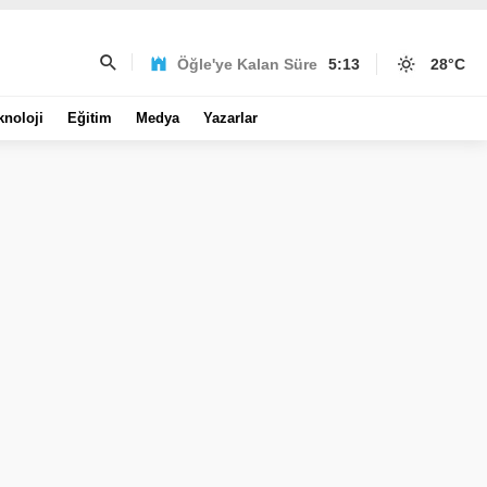
Öğle'ye Kalan Süre
5:13
28
°C
knoloji
Eğitim
Medya
Yazarlar