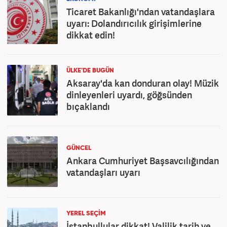
Ticaret Bakanlığı'ndan vatandaşlara
uyarı: Dolandırıcılık girişimlerine
dikkat edin!
ÜLKE'DE BUGÜN
Aksaray'da kan donduran olay! Müzik
dinleyenleri uyardı, göğsünden
bıçaklandı
GÜNCEL
Ankara Cumhuriyet Başsavcılığından
vatandaşları uyarı
YEREL SEÇİM
İstanbullular dikkat! Valilik tarih ve