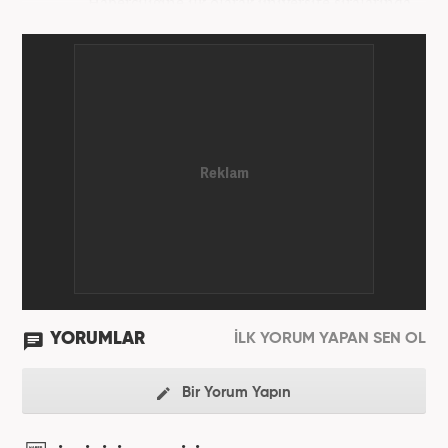
Haberciliğine ilk olarak üniversite sıralarında
kurduğum internet haber sitesiyle başladım.
Kurduğum sitede 1 yıl kadar sağlık, spor ve kültür
kategorilerinde röportaj, özel haber ve analiz
yazıları yazdım. 2022 yılından bu yana Haber7
bünyesinde başlıca gündem, siyaset, dünya,
ekonomi kategorileri olmak üzere çok sayıda haber,
grafik ve video hazırladım. Kariyerime Haber7'de
gündem editörü olarak devam etmekteyim.
YORUMLAR
İLK YORUM YAPAN SEN OL
Bir Yorum Yapın