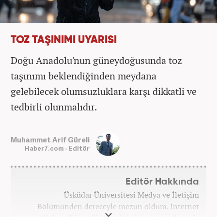
TOZ TAŞINIMI UYARISI
Doğu Anadolu'nun güneydoğusunda toz
taşınımı beklendiğinden meydana
gelebilecek olumsuzluklara karşı dikkatli ve
tedbirli olunmalıdır.
Muhammet Arif Güreli
Haber7.com - Editör
Editör Hakkında
Üsküdar Üniversitesi Medya ve İletişim
Bölümünden dereceyle mezun oldum. İnternet