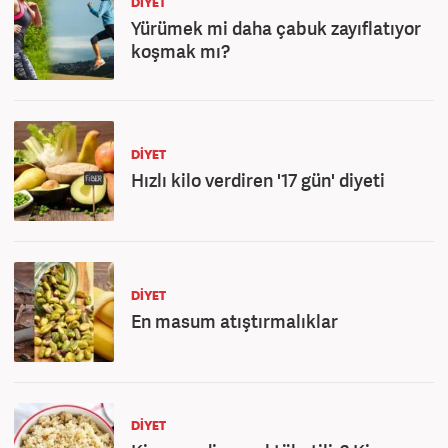
DIYET
Yürümek mi daha çabuk zayıflatıyor
koşmak mı?
DIYET
Hızlı kilo verdiren '17 gün' diyeti
DIYET
En masum atıştırmalıklar
DIYET