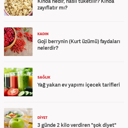
Kinoa nedir, nasıl tüketilir? Kinoa
zayıflatır mı?
KADIN
Goji berrynin (Kurt üzümü) faydaları
nelerdir?
SAĞLIK
Yağ yakan ev yapımı içecek tarifleri
DIYET
3 günde 2 kilo verdiren "şok diyet"