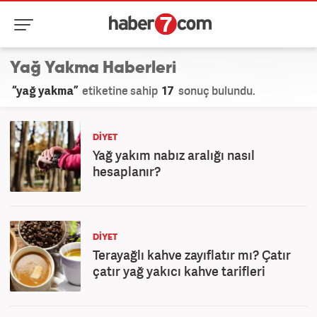
Yağ Yakma Haberleri
“yağ yakma”
etiketine sahip
17
sonuç bulundu.
DIYET
Yağ yakım nabız aralığı nasıl
hesaplanır?
DIYET
Terayağlı kahve zayıflatır mı? Çatır
çatır yağ yakıcı kahve tarifleri