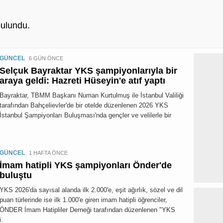
ulundu.
GÜNCEL
6 GÜN ÖNCE
Selçuk Bayraktar YKS şampiyonlarıyla bir
araya geldi: Hazreti Hüseyin'e atıf yaptı
Bayraktar, TBMM Başkanı Numan Kurtulmuş ile İstanbul Valiliği
tarafından Bahçelievler'de bir otelde düzenlenen 2026 YKS
İstanbul Şampiyonları Buluşması'nda gençler ve velilerle bir
GÜNCEL
1 HAFTA ÖNCE
İmam hatipli YKS şampiyonları Önder'de
buluştu
YKS 2026'da sayısal alanda ilk 2.000'e, eşit ağırlık, sözel ve dil
puan türlerinde ise ilk 1.000'e giren imam hatipli öğrenciler,
ÖNDER İmam Hatipliler Derneği tarafından düzenlenen "YKS
i.