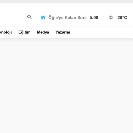
Öğle'ye Kalan Süre
5:08
26
°C
knoloji
Eğitim
Medya
Yazarlar