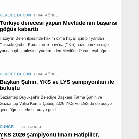
ÜLKE'DE BUGÜN
1 HAFTA ÖNCE
Türkiye derecesi yapan Mevlüde'nin başarısı
göğüs kabarttı
Hatay'ın Belen ilçesinde hakim olma hayali için bir yandan
Yükseköğretim Kurumları Sınavı'na (YKS) hazırlanırken diğer
yandan çiftçi ailesine yardım eden Mevlüde Duran, eşit ağırlık
ÜLKE'DE BUGÜN
1 HAFTA ÖNCE
Başkan Şahin, YKS ve LYS şampiyonları ile
buluştu
Gaziantep Büyükşehir Belediye Başkanı Fatma Şahin ve
Gaziantep Valisi Kemal Çeber, 2026 YKS ve LGS’de dereceye
giren öğrencilerle bir araya geldi.
GÜNCEL
1 HAFTA ÖNCE
YKS 2026 şampiyonu İmam Hatipliler,