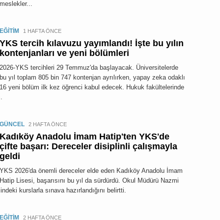
meslekler...
EĞİTİM
1 HAFTA ÖNCE
YKS tercih kılavuzu yayımlandı! İşte bu yılın
kontenjanları ve yeni bölümleri
2026-YKS tercihleri 29 Temmuz'da başlayacak. Üniversitelerde
bu yıl toplam 805 bin 747 kontenjan ayrılırken, yapay zeka odaklı
16 yeni bölüm ilk kez öğrenci kabul edecek. Hukuk fakültelerinde
.
GÜNCEL
2 HAFTA ÖNCE
Kadıköy Anadolu İmam Hatip'ten YKS'de
çifte başarı: Dereceler disiplinli çalışmayla
geldi
YKS 2026'da önemli dereceler elde eden Kadıköy Anadolu İmam
Hatip Lisesi, başarısını bu yıl da sürdürdü. Okul Müdürü Nazmi
deki kurslarla sınava hazırlandığını belirtti.
EĞİTİM
2 HAFTA ÖNCE