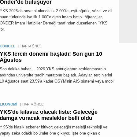
Önder'de buluşuyor
YKS 2026'da sayısal alanda ilk 2.000'e, eşit ağırlık, sözel ve dil
puan türlerinde ise ilk 1.000'e giren imam hatipli öğrenciler,
ÖNDER İmam Hatipliler Derneği tarafından düzenlenen "YKS
or.
GÜNCEL
1 HAFTA ÖNCE
YKS tercih dönemi başladı! Son gün 10
Ağustos
Son dakika haberi... 2026 YKS sonuçlarının açıklanmasının
ardından üniversite tercih maratonu başladı. Adaylar, tercihlerini
10 Ağustos saat 23.59'a kadar ÖSYM'nin AİS sistemi veya mobil
EKONOMİ
1 HAFTA ÖNCE
YKS'de kılavuz olacak liste: Geleceğe
damga vuracak meslekler belli oldu
YKS'de klasik ezberler bitiyor; geleceğin mesleği teknoloji ve
yapay zeka odaklı bölümler öne çıkıyor. İşte öne çıkan o