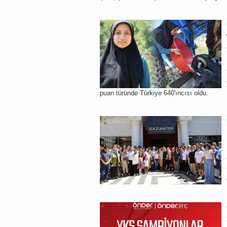
puan türünde Türkiye 640'ıncısı oldu.