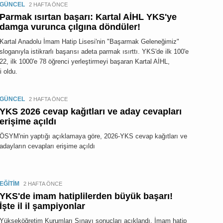
GÜNCEL
2 HAFTA ÖNCE
Parmak ısırtan başarı: Kartal AİHL YKS'ye
damga vurunca çılgına döndüler!
Kartal Anadolu İmam Hatip Lisesi'nin "Başarmak Geleneğimiz"
sloganıyla istikrarlı başarısı adeta parmak ısırttı. YKS'de ilk 100'e
22, ilk 1000'e 78 öğrenci yerleştirmeyi başaran Kartal AİHL,
 oldu.
GÜNCEL
2 HAFTA ÖNCE
YKS 2026 cevap kağıtları ve aday cevapları
erişime açıldı
ÖSYM'nin yaptığı açıklamaya göre, 2026-YKS cevap kağıtları ve
adayların cevapları erişime açıldı
EĞİTİM
2 HAFTA ÖNCE
YKS'de imam hatiplilerden büyük başarı!
İşte il il şampiyonlar
Yükseköğretim Kurumları Sınavı sonuçları açıklandı. İmam hatip