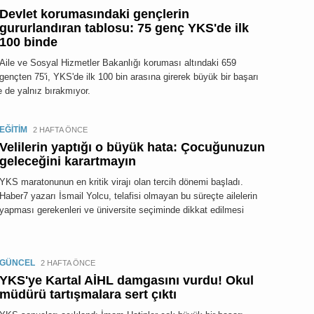
Devlet korumasındaki gençlerin
gururlandıran tablosu: 75 genç YKS'de ilk
100 binde
Aile ve Sosyal Hizmetler Bakanlığı koruması altındaki 659
gençten 75'i, YKS'de ilk 100 bin arasına girerek büyük bir başarı
de de yalnız bırakmıyor.
EĞİTİM
2 HAFTA ÖNCE
Velilerin yaptığı o büyük hata: Çocuğunuzun
geleceğini karartmayın
YKS maratonunun en kritik virajı olan tercih dönemi başladı.
Haber7 yazarı İsmail Yolcu, telafisi olmayan bu süreçte ailelerin
yapması gerekenleri ve üniversite seçiminde dikkat edilmesi
GÜNCEL
2 HAFTA ÖNCE
YKS'ye Kartal AİHL damgasını vurdu! Okul
müdürü tartışmalara sert çıktı