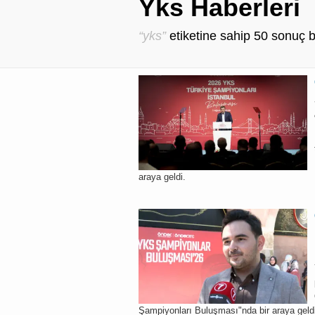
Yks Haberleri
“yks”
etiketine sahip
50
sonuç b
araya geldi.
Şampiyonları Buluşması"nda bir araya geld