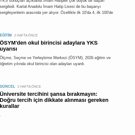
YKS sonuçları açıklandı.İmam Hatipler çok büyük bir başarı
sergiledi. Kartal Anadolu İmam Hatip Lisesi de bu başarıyı
sergileyenlerin arasında yer alıyor. Özellikle ilk 10'da 4, ilk 100'de
EĞİTİM
2 HAFTA ÖNCE
ÖSYM'den okul birincisi adaylara YKS
uyarısı
Ölçme, Seçme ve Yerleştirme Merkezi (ÖSYM), 2026 eğitim ve
öğretim yılında okul birincisi olan adayları uyardı.
GÜNCEL
2 HAFTA ÖNCE
Üniversite tercihini şansa bırakmayın:
Doğru tercih için dikkate alınması gereken
kurallar
.