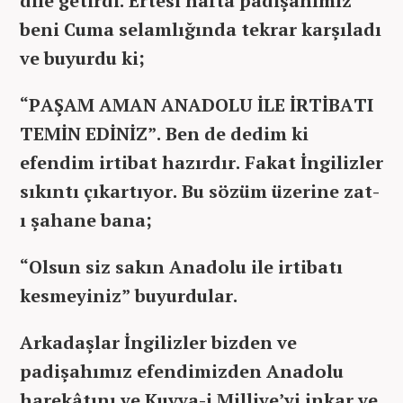
dile getirdi. Ertesi hafta padişahımız
beni Cuma selamlığında tekrar karşıladı
ve buyurdu ki;
“PAŞAM AMAN ANADOLU İLE İRTİBATI
TEMİN EDİNİZ”. Ben de dedim ki
efendim irtibat hazırdır. Fakat İngilizler
sıkıntı çıkartıyor. Bu sözüm üzerine zat-
ı şahane bana;
“Olsun siz sakın Anadolu
ile irtibatı
kesmeyiniz” buyurdular.
Arkadaşlar İngilizler bizden ve
padişahımız efendimizden Anadolu
harekâtını ve Kuvva-i Milliye’yi inkar ve