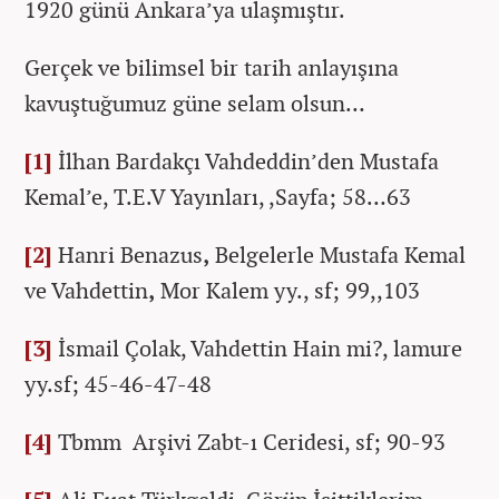
1920 günü Ankara’ya ulaşmıştır.
Gerçek ve bilimsel bir tarih anlayışına
kavuştuğumuz güne selam olsun…
[1]
İlhan Bardakçı Vahdeddin’den Mustafa
Kemal’e, T.E.V Yayınları, ,Sayfa; 58…63
[2]
Hanri Benazus
,
Belgelerle Mustafa Kemal
ve Vahdettin
,
Mor Kalem yy., sf; 99,,103
[3]
İsmail Çolak, Vahdettin Hain mi?, lamure
yy.sf; 45-46-47-48
[4]
Tbmm Arşivi Zabt-ı Ceridesi, sf; 90-93