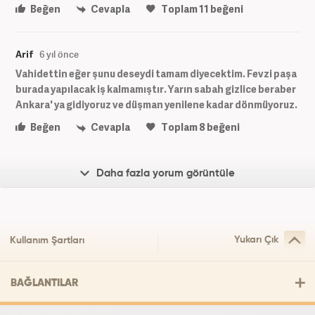
Beğen
Cevapla
Toplam
11
beğeni
Arif
6 yıl önce
Vahidettin eğer şunu deseydi tamam diyecektim. Fevzi paşa
burada yapılacak iş kalmamıştır. Yarın sabah gizlice beraber
Ankara' ya gidiyoruz ve düşman yenilene kadar dönmüyoruz.
Beğen
Cevapla
Toplam
8
beğeni
Daha fazla yorum görüntüle
Yukarı Çık
Kullanım Şartları
BAĞLANTILAR