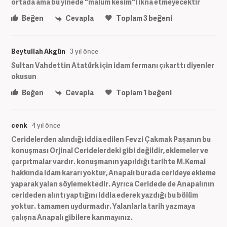
ortada ama bu yinede "malum kesim"i ikna etmeyecektir
Beğen
Cevapla
Toplam
3
beğeni
Beytullah Akgün
3 yıl önce
Sultan Vahdettin Atatürk için idam fermanı çıkarttı diyenler
okusun
Beğen
Cevapla
Toplam
1
beğeni
cenk
4 yıl önce
Ceridelerden alındığı iddia edilen Fevzi Çakmak Paşanın bu
konuşması Orjinal Ceridelerdeki gibi değildir, eklemeler ve
çarpıtmalar vardır. konuşmanın yapıldığı tarihte M.Kemal
hakkında idam kararı yoktur, Anapalı burada cerideye ekleme
yaparak yalan söylemektedir. Ayrıca Ceridede de Anapalının
cerideden alıntı yaptığını iddia ederek yazdığı bu bölüm
yoktur. tamamen uydurmadır. Yalanlarla tarih yazmaya
çalışna Anapalı gibilere kanmayınız.