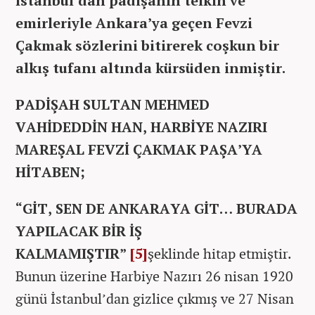
İstanbul’dan padişahın telkin ve
emirleriyle Ankara’ya geçen Fevzi
Çakmak sözlerini bitirerek coşkun bir
alkış tufanı altında kürsüden inmiştir.
PADİŞAH SULTAN MEHMED
VAHİDEDDİN HAN, HARBİYE NAZIRI
MAREŞAL FEVZİ ÇAKMAK PAŞA’YA
HİTABEN;
“GİT, SEN DE ANKARAYA GİT… BURADA
YAPILACAK BİR İŞ
KALMAMIŞTIR”
[5]
şeklinde hitap etmiştir.
Bunun üzerine Harbiye Nazırı 26 nisan 1920
günü İstanbul’dan gizlice çıkmış ve 27 Nisan