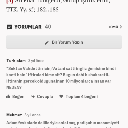
[5]
Ali Fuat Türkgeldi, Görüp İşittiklerim,
TTK. Yy. sf; 182..185
40
YORUMLAR
TÜMÜ
Bir Yorum Yapın
Turkislam
3 yıl önce
"Suktan Vahdettin icin; Vatani satti ingliz gemisine bindi
kacti hain" iftiralari kime ait? Bugun dahi bu hakaretli-
iftiranin gercek olduguna inan 10 milyonlarca insan var
NEDEN?
Beğen
Cevapla
Toplam
4
beğeni
Mehmet
3 yıl önce
Adam fevkalade delilleriyle anlatmış, padişahın masumiyeti